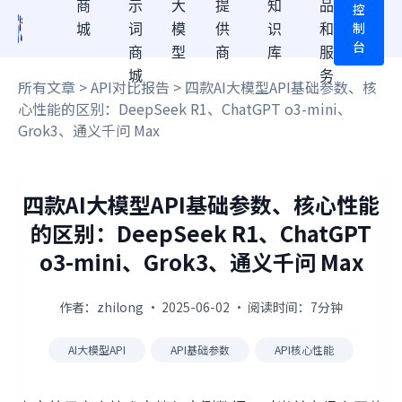
商
示
大
提
知
品
控
制
城
词
模
供
识
和
台
商
型
商
库
服
城
务
所有文章
>
API对比报告
> 四款AI大模型API基础参数、核
心性能的区别：DeepSeek R1、ChatGPT o3-mini、
Grok3、通义千问 Max
四款AI大模型API基础参数、核心性能
的区别：DeepSeek R1、ChatGPT
o3-mini、Grok3、通义千问 Max
作者：zhilong · 2025-06-02 · 阅读时间：7分钟
AI大模型API
API基础参数
API核心性能