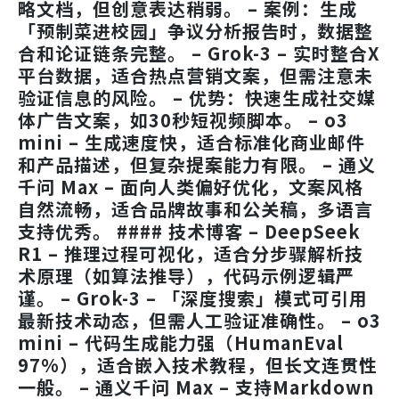
略文档，但创意表达稍弱。 – 案例：生成
「预制菜进校园」争议分析报告时，数据整
合和论证链条完整。 –
Grok-3
– 实时整合X
平台数据，适合热点营销文案，但需注意未
验证信息的风险。 – 优势：快速生成社交媒
体广告文案，如30秒短视频脚本。 –
o3
mini
– 生成速度快，适合标准化商业邮件
和产品描述，但复杂提案能力有限。 –
通义
千问 Max
– 面向人类偏好优化，文案风格
自然流畅，适合品牌故事和公关稿，多语言
支持优秀。 #### 技术博客 –
DeepSeek
R1
– 推理过程可视化，适合分步骤解析技
术原理（如算法推导），代码示例逻辑严
谨。 –
Grok-3
– 「深度搜索」模式可引用
最新技术动态，但需人工验证准确性。 –
o3
mini
– 代码生成能力强（HumanEval
97%），适合嵌入技术教程，但长文连贯性
一般。 –
通义千问 Max
– 支持Markdown