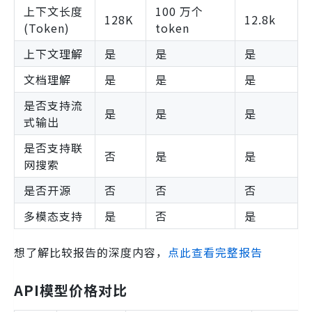
上下文长度
100 万个
128K
12.8k
(Token)
token
上下文理解
是
是
是
文档理解
是
是
是
是否支持流
是
是
是
式输出
是否支持联
否
是
是
网搜索
是否开源
否
否
否
多模态支持
是
否
是
想了解比较报告的深度内容，
点此查看完整报告
API模型价格对比