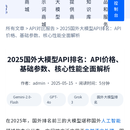
商
示
大
提
知
品
控
制
城
词
模
供
识
和
台
商
型
商
库
服
城
务
所有文章
>
API对比报告
> 2025国外大模型API排名：API
价格、基础参数、核心性能全面解析
2025国外大模型API排名：API价格、
基础参数、核心性能全面解析
作者：admin · 2025-05-15 · 阅读时间：5分钟
Gemini-2.0-
GPT-
Grok
国外大模型排
Flash
4o
3
名
在2025年，国外排名前三的大模型堪称国外
人工智能