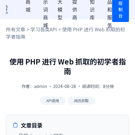
商
示
大
提
知
品
控
制
城
词
模
供
识
和
台
商
型
商
库
服
城
务
所有文章
>
学习各类API
> 使用 PHP 进行 Web 抓取的初
学者指南
使用 PHP 进行 Web 抓取的初学者指
南
作者：admin · 2024-08-28 · 阅读时间：8分钟
API使用
网页抓取
文章目录