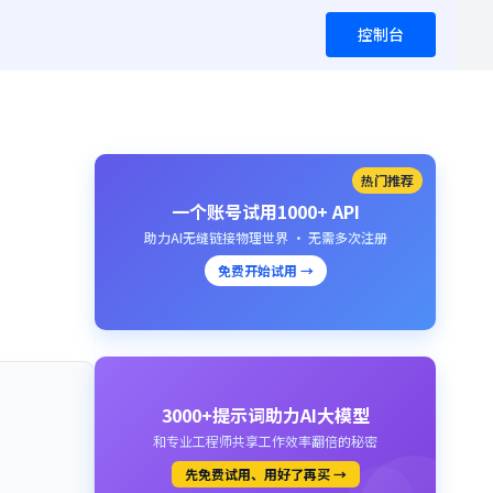
控制台
热门推荐
一个账号试用1000+ API
助力AI无缝链接物理世界 · 无需多次注册
免费开始试用 →
3000+提示词助力AI大模型
和专业工程师共享工作效率翻倍的秘密
先免费试用、用好了再买 →