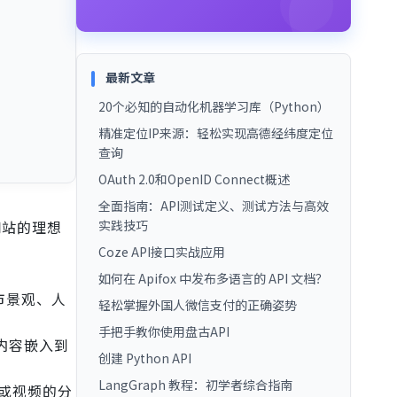
最新文章
20个必知的自动化机器学习库（Python）
精准定位IP来源：轻松实现高德经纬度定位
查询
OAuth 2.0和OpenID Connect概述
全面指南：API测试定义、测试方法与高效
网站的理想
实践技巧
Coze API接口实战应用
如何在 Apifox 中发布多语言的 API 文档？
市景观、人
轻松掌握外国人微信支付的正确姿势
手把手教你使用盘古API
频内容嵌入到
创建 Python API
LangGraph 教程：初学者综合指南
或视频的分