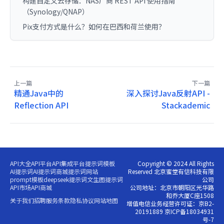
构建自定义云存储：NAS厂商 REST API 使用指南
（Synology/QNAP）
Pix支付方式是什么？如何在巴西和荷兰使用？
上一篇
下一篇
精通Java中的
深入探讨Java反射API -
Reflection API
Stackademic
API大全
API平台
API集成平台
提示词模板
Copyright © 2024 All Rights
AI提示词
AI提示词商城
提示词网站
Reserved 北京蜜堂有信科技有限
prompt模板
deepseek提示词
文生图提示词
公司
API市场
API商城
公司地址：北京市朝阳区光华路
和乔大厦C座1508
关于我们
招聘
服务条款
隐私协议
网站地图
增值电信业务经营许可证：京B2-
20191889 京ICP备18034931
号-7