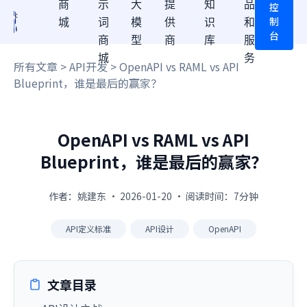
商
示
大
提
知
品
控
制
城
词
模
供
识
和
台
商
型
商
库
服
城
务
所有文章
>
API开发
> OpenAPI vs RAML vs API
Blueprint，谁是最后的赢家？
OpenAPI vs RAML vs API
Blueprint，谁是最后的赢家？
作者：姚建东 · 2026-01-20 · 阅读时间：7分钟
API定义标准
API设计
OpenAPI
文章目录