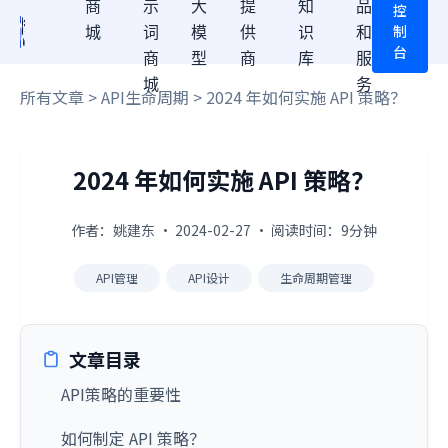
商
示
大
提
知
品
控
制
城
词
模
供
识
和
台
商
型
商
库
服
城
务
所有文章
>
API生命周期
> 2024 年如何实施 API 策略？
2024 年如何实施 API 策略？
作者：姚建东 · 2024-02-27 · 阅读时间：9分钟
API管理
API设计
生命周期管理
文章目录
API策略的重要性
如何制定 API 策略？