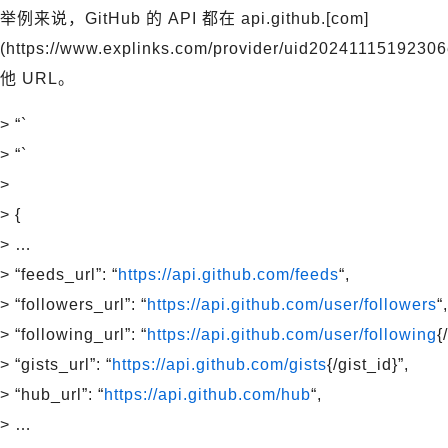
举例来说，GitHub 的 API 都在 api.github.[com]
(https://www.explinks.com/provider/uid20241
他 URL。
> “`
> “`
>
> {
> …
> “feeds_url”: “
https://api.github.com/feeds
“,
> “followers_url”: “
https://api.github.com/user/followers
“,
> “following_url”: “
https://api.github.com/user/following
{
> “gists_url”: “
https://api.github.com/gists
{/gist_id}”,
> “hub_url”: “
https://api.github.com/hub
“,
> …