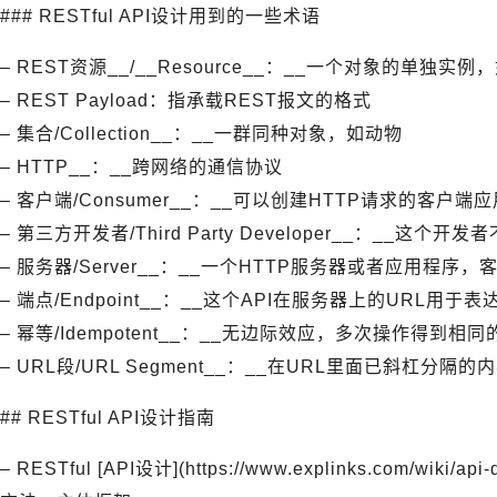
### RESTful API设计用到的一些术语
– REST资源__/__Resource__：__一个对象的单独实
– REST Payload：指承载REST报文的格式
– 集合/Collection__：__一群同种对象，如动物
– HTTP__：__跨网络的通信协议
– 客户端/Consumer__：__可以创建HTTP请求的客户端
– 第三方开发者/Third Party Developer__：_
– 服务器/Server__：__一个HTTP服务器或者应用程
– 端点/Endpoint__：__这个API在服务器上的URL用
– 幂等/Idempotent__：__无边际效应，多次操作得到相
– URL段/URL Segment__：__在URL里面已斜杠分隔的
## RESTful API设计指南
– RESTful [API设计](https://www.explinks.com/w