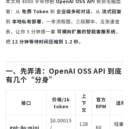
本文用 4000 字带你把
OpenAI OSS API
拆到毛细血
管：从
免费 Token
到
企业级多轮对话
，从
流式回复
到
本地私有部署
，一条流程图、三段脚本、五张速查
表，让你 5 分钟搭一套
可横向扩展的智能客服系统
，
把
12 分钟等待时间压缩到 1.2 秒
。
一、先弄清：OpenAI OSS API 到底
有几个“分身”
上
价格/1k
官方
接口
下
适用
token
RPM
文
$0.00015
128
轻量级
gpt-4o-mini
/
60