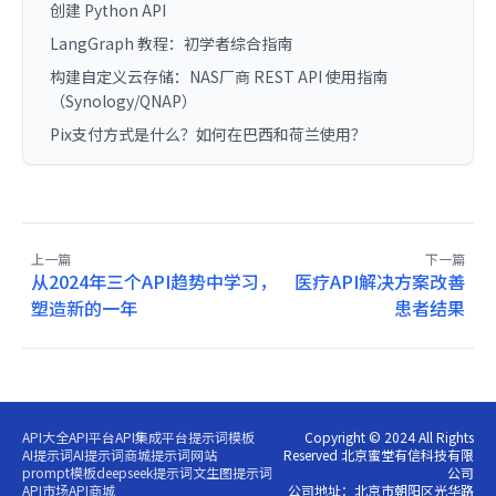
创建 Python API
LangGraph 教程：初学者综合指南
构建自定义云存储：NAS厂商 REST API 使用指南
（Synology/QNAP）
Pix支付方式是什么？如何在巴西和荷兰使用？
上一篇
下一篇
从2024年三个API趋势中学习，
医疗API解决方案改善
塑造新的一年
患者结果
API大全
API平台
API集成平台
提示词模板
Copyright © 2024 All Rights
AI提示词
AI提示词商城
提示词网站
Reserved 北京蜜堂有信科技有限
prompt模板
deepseek提示词
文生图提示词
公司
API市场
API商城
公司地址：北京市朝阳区光华路