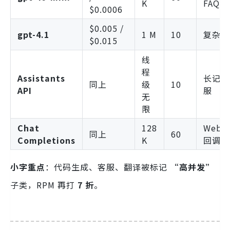
K
FAQ
$0.0006
$0.005 /
gpt-4.1
1 M
10
复杂政
$0.015
线
程
Assistants
长记忆
同上
级
10
API
服
无
限
Chat
128
WebH
同上
60
Completions
K
回调
小字重点
：代码生成、客服、翻译被标记
“高并发”
子类，RPM 再打
7 折
。