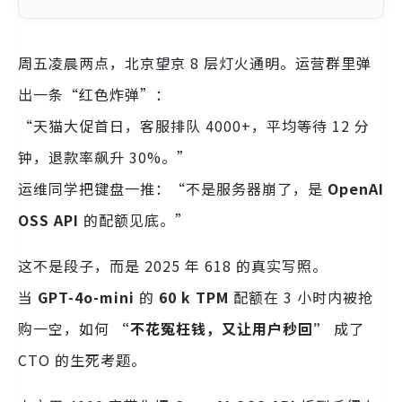
周五凌晨两点，北京望京 8 层灯火通明。运营群里弹
出一条“红色炸弹”：
“天猫大促首日，客服排队 4000+，平均等待 12 分
钟，退款率飙升 30%。”
运维同学把键盘一推：“不是服务器崩了，是
OpenAI
OSS API
的配额见底。”
这不是段子，而是 2025 年 618 的真实写照。
当
GPT-4o-mini
的
60 k TPM
配额在 3 小时内被抢
购一空，如何
“不花冤枉钱，又让用户秒回”
成了
CTO 的生死考题。