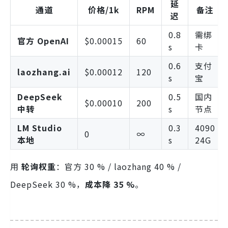
延
通道
价格/1k
RPM
备注
迟
0.8
需绑
官方 OpenAI
$0.00015
60
s
卡
0.6
支付
laozhang.ai
$0.00012
120
s
宝
DeepSeek
0.5
国内
$0.00010
200
中转
s
节点
LM Studio
0.3
4090
0
∞
本地
s
24G
用
轮询权重
：官方 30 % / laozhang 40 % /
DeepSeek 30 %，
成本降 35 %
。