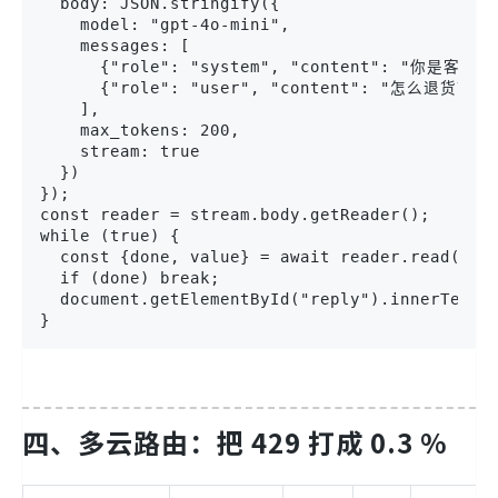
  body: JSON.stringify({

    model: "gpt-4o-mini",

    messages: [

      {"role": "system", "content": "你是客服
      {"role": "user", "content": "怎么退货？"}

    ],

    max_tokens: 200,

    stream: true

  })

});

const reader = stream.body.getReader();

while (true) {

  const {done, value} = await reader.read();

  if (done) break;

  document.getElementById("reply").innerText +
}
四、多云路由：把 429 打成 0.3 %