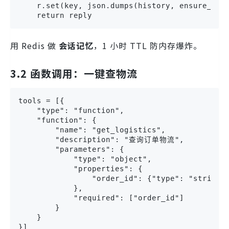
    r.set(key, json.dumps(history, ensure_asci
    return reply
用 Redis 做
会话记忆
，1 小时 TTL 防内存爆炸。
3.2 函数调用：一键查物流
tools = [{

    "type": "function",

    "function": {

        "name": "get_logistics",

        "description": "查询订单物流",

        "parameters": {

            "type": "object",

            "properties": {

                "order_id": {"type": "string"}
            },

            "required": ["order_id"]

        }

    }

}]
