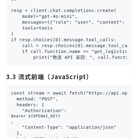
resp = client.chat.completions.create(

    model="gpt-4o-mini",

    messages=[{"role": "user", "content": "帮
    tools=tools

)

if resp.choices[0].message.tool_calls:

    call = resp.choices[0].message.tool_calls[
    if call.function.name == "get_logistics":

        print("物流 API 返回：", call.function.a
3.3 流式前端（JavaScript）
const stream = await fetch("https://api.openai
  method: "POST",

  headers: {

    "Authorization": 
Bearer ${OPENAI_KEY}
,

    "Content-Type": "application/json"

  },
