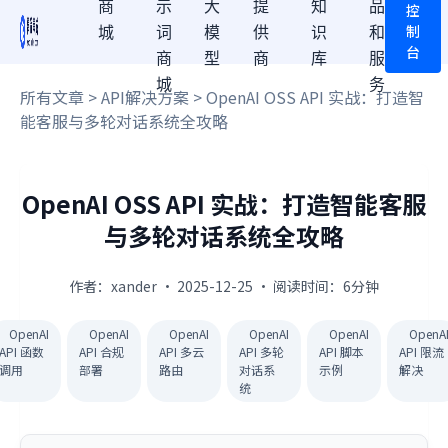
商
示
大
提
知
品
控
制
城
词
模
供
识
和
台
商
型
商
库
服
城
务
所有文章
>
API解决方案
> OpenAI OSS API 实战：打造智
能客服与多轮对话系统全攻略
OpenAI OSS API 实战：打造智能客服
与多轮对话系统全攻略
作者：xander · 2025-12-25 · 阅读时间：6分钟
OpenAI
OpenAI
OpenAI
OpenAI
OpenAI
OpenA
API 函数
API 合规
API 多云
API 多轮
API 脚本
API 限流
调用
部署
路由
对话系
示例
解决
统