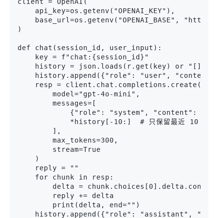
client = OpenAI(

    api_key=os.getenv("OPENAI_KEY"),

    base_url=os.getenv("OPENAI_BASE", "https:/
)

def chat(session_id, user_input):

    key = f"chat:{session_id}"

    history = json.loads(r.get(key) or "[]")

    history.append({"role": "user", "content":
    resp = client.chat.completions.create(

        model="gpt-4o-mini",

        messages=[

            {"role": "system", "content
            *history[-10:]  # 只保留最近 10 轮

        ],

        max_tokens=300,

        stream=True

    )

    reply = ""

    for chunk in resp:

        delta = chunk.choices[0].delta.content
        reply += delta

        print(delta, end="")

    history.append({"role": "assistant", "cont