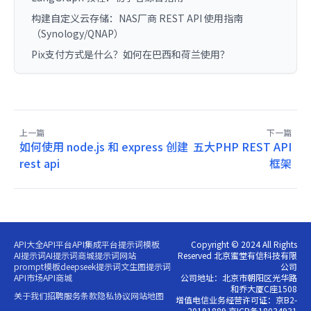
构建自定义云存储：NAS厂商 REST API 使用指南
（Synology/QNAP）
Pix支付方式是什么？如何在巴西和荷兰使用？
上一篇
下一篇
如何使用 node.js 和 express 创建
五大PHP REST API
rest api
框架
API大全
API平台
API集成平台
提示词模板
Copyright © 2024 All Rights
AI提示词
AI提示词商城
提示词网站
Reserved 北京蜜堂有信科技有限
prompt模板
deepseek提示词
文生图提示词
公司
API市场
API商城
公司地址：北京市朝阳区光华路
和乔大厦C座1508
关于我们
招聘
服务条款
隐私协议
网站地图
增值电信业务经营许可证：京B2-
20191889 京ICP备18034931