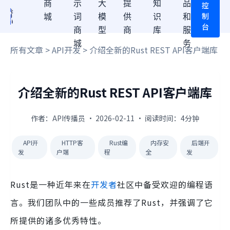
商
示
大
提
知
品
控
制
城
词
模
供
识
和
台
商
型
商
库
服
城
务
所有文章
>
API开发
> 介绍全新的Rust REST API客户端库
介绍全新的Rust REST API客户端库
作者：API传播员 · 2026-02-11 · 阅读时间：4分钟
API开
HTTP客
Rust编
内存安
后端开
发
户端
程
全
发
Rust是一种近年来在
开发者
社区中备受欢迎的编程语
言。我们团队中的一些成员推荐了Rust，并强调了它
所提供的诸多优秀特性。