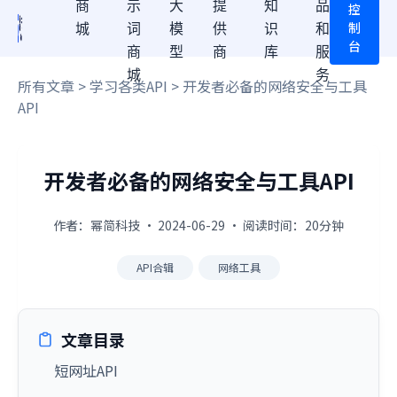
商
示
大
提
知
品
控
制
城
词
模
供
识
和
台
商
型
商
库
服
城
务
所有文章
>
学习各类API
> 开发者必备的网络安全与工具
API
开发者必备的网络安全与工具API
作者：幂简科技 · 2024-06-29 · 阅读时间：20分钟
API合辑
网络工具
文章目录
短网址API