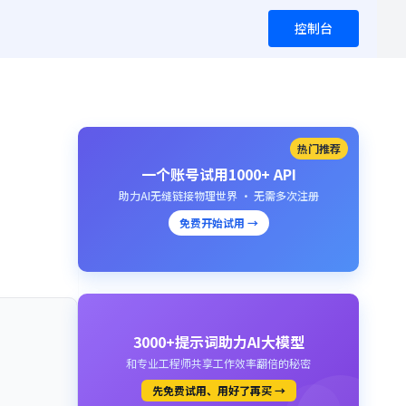
控制台
热门推荐
一个账号试用1000+ API
助力AI无缝链接物理世界 · 无需多次注册
免费开始试用 →
3000+提示词助力AI大模型
和专业工程师共享工作效率翻倍的秘密
先免费试用、用好了再买 →