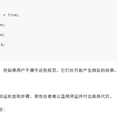
c = true
;
ue
;
ue
;
 6
;
，但如果用户不遵守这些规范，它们也可能产生相反的效果
验证检查和步骤，使攻击者难以滥用凭证并付出高昂代价。
点：