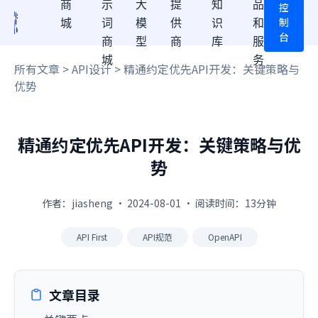
商
示
大
提
知
品
控
制
城
词
模
供
识
和
台
商
型
商
库
服
城
务
所有文章
>
API设计
> 精通约定优先API开发：关键策略与
优势
精通约定优先API开发：关键策略与优
势
作者：jiasheng · 2024-08-01 · 阅读时间：13分钟
API First
API规范
OpenAPI
文章目录