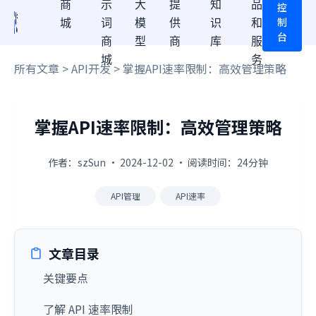
商
示
大
提
知
品
控
制
城
词
模
供
识
和
台
商
型
商
库
服
城
务
所有文章
>
API开发
> 掌握API速率限制：高效管理策略
掌握API速率限制：高效管理策略
作者：szSun · 2024-12-02 · 阅读时间：24分钟
API管理
API速率
文章目录
关键要点
了解 API 速率限制