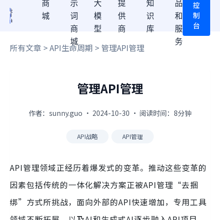
商
示
大
提
知
品
控
制
城
词
模
供
识
和
台
商
型
商
库
服
城
务
所有文章
>
API生命周期
> 管理API管理
管理API管理
作者：sunny.guo · 2024-10-30 · 阅读时间：8分钟
API战略
API管理
API管理领域正经历着爆发式的变革。推动这些变革的
因素包括传统的一体化解决方案正被API管理“去捆
绑”方式所挑战，面向外部的API快速增加，专用工具
领域不断拓展，以及AI和生成式AI逐步融入API项目。