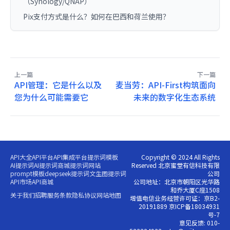
（Synology/QNAP）
Pix支付方式是什么？如何在巴西和荷兰使用？
上一篇
下一篇
API管理：它是什么以及
麦当劳：API-First构筑面向
您为什么可能需要它
未来的数字化生态系统
API大全
API平台
API集成平台
提示词模板
Copyright © 2024 All Rights
AI提示词
AI提示词商城
提示词网站
Reserved 北京蜜堂有信科技有限
prompt模板
deepseek提示词
文生图提示词
公司
API市场
API商城
公司地址：北京市朝阳区光华路
和乔大厦C座1508
关于我们
招聘
服务条款
隐私协议
网站地图
增值电信业务经营许可证：京B2-
20191889 京ICP备18034931
号-7
意见反馈: 010-