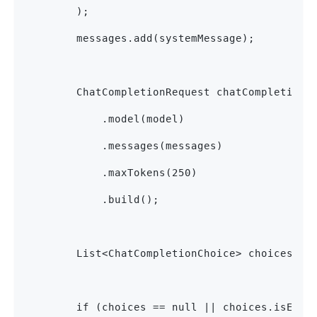
        );
        messages.add(systemMessage);
        ChatCompletionRequest chatCompletionR
            .model(model)
            .messages(messages)
            .maxTokens(250)
            .build();
        List<ChatCompletionChoice> choices = 
        if (choices == null || choices.isEmpt