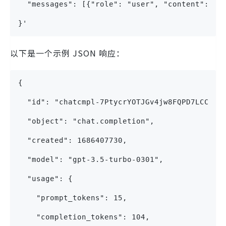
  "messages": [{"role": "user", "content": "W
}'
以下是一个示例 JSON 响应：
{
  "id": "chatcmpl-7PtycrYOTJGv4jw8FQPD7LCCw0t
  "object": "chat.completion",
  "created": 1686407730,
  "model": "gpt-3.5-turbo-0301",
  "usage": {
    "prompt_tokens": 15,
    "completion_tokens": 104,