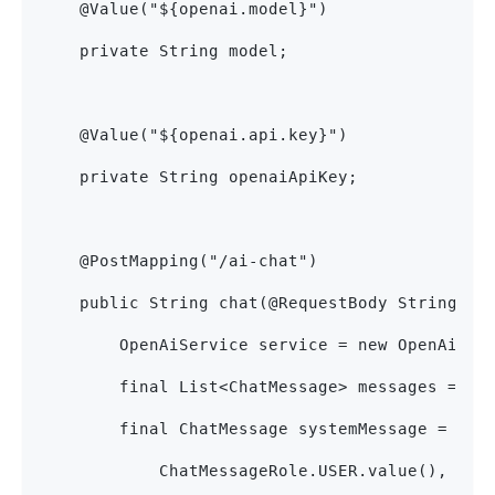
    @Value("${openai.model}")
    private String model;
    @Value("${openai.api.key}")
    private String openaiApiKey;
    @PostMapping("/ai-chat")
    public String chat(@RequestBody String pr
        OpenAiService service = new OpenAiSer
        final List<ChatMessage> messages = ne
        final ChatMessage systemMessage = new
            ChatMessageRole.USER.value(), pro