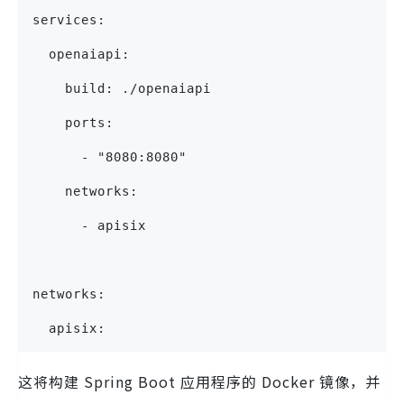
services:
  openaiapi:
    build: ./openaiapi
    ports:
      - "8080:8080"
    networks:
      - apisix
networks:
  apisix:
这将构建 Spring Boot 应用程序的 Docker 镜像，并