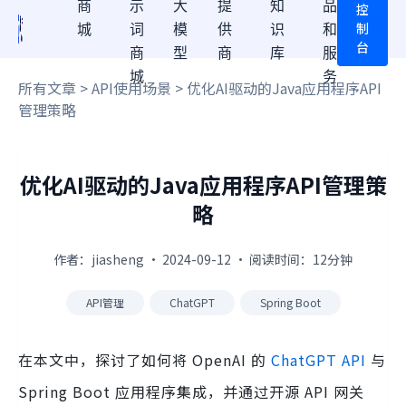
商
示
大
提
知
品
控
制
城
词
模
供
识
和
台
商
型
商
库
服
城
务
所有文章
>
API使用场景
> 优化AI驱动的Java应用程序API
管理策略
优化AI驱动的Java应用程序API管理策
略
作者：jiasheng · 2024-09-12 · 阅读时间：12分钟
API管理
ChatGPT
Spring Boot
在本文中，探讨了如何将 OpenAI 的
ChatGPT API
与
Spring Boot 应用程序集成，并通过开源 API 网关