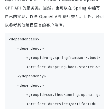
GPT API 的服务类。当然，也可以在 Spring 中编写
自己的实现，以与 OpenAI API 进行交互。此外，还可
以参考其他编程语言的客户端库。
<dependencies>       
    <dependency>            
        <groupId>org.springframework.boot</gr
        <artifactId>spring-boot-starter-web</
    </dependency>        
    <dependency>            
        <groupId>com.theokanning.openai-gpt3-
        <artifactId>service</artifactId>     