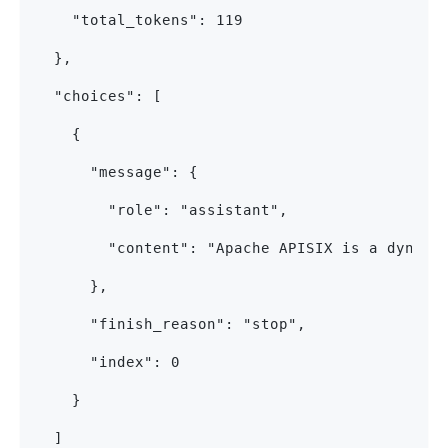
    "total_tokens": 119
  },
  "choices": [
    {
      "message": {
        "role": "assistant",
        "content": "Apache APISIX is a dynami
      },
      "finish_reason": "stop",
      "index": 0
    }
  ]