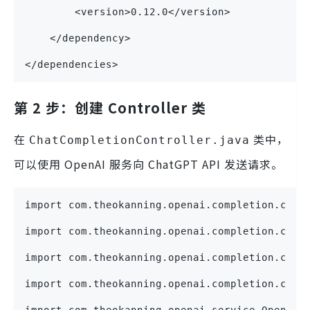
        <version>0.12.0</version>        
    </dependency>
</dependencies>
第 2 步：创建 Controller 类
在
类中，
ChatCompletionController.java
可以使用 OpenAI 服务向 ChatGPT API 发送请求。
import com.theokanning.openai.completion.chat
import com.theokanning.openai.completion.chat
import com.theokanning.openai.completion.chat
import com.theokanning.openai.completion.chat