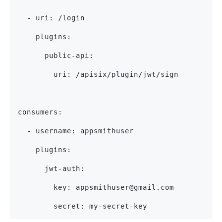
  - uri: /login
    plugins:
      public-api:
        uri: /apisix/plugin/jwt/sign
consumers:
  - username: appsmithuser
    plugins:
      jwt-auth:
        key: appsmithuser@gmail.com
        secret: my-secret-key