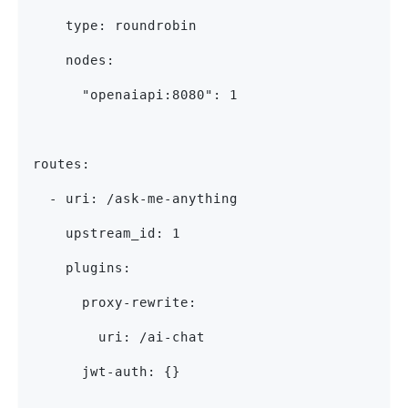
    type: roundrobin
    nodes:
      "openaiapi:8080": 1
routes:
  - uri: /ask-me-anything
    upstream_id: 1
    plugins:
      proxy-rewrite:
        uri: /ai-chat
      jwt-auth: {}