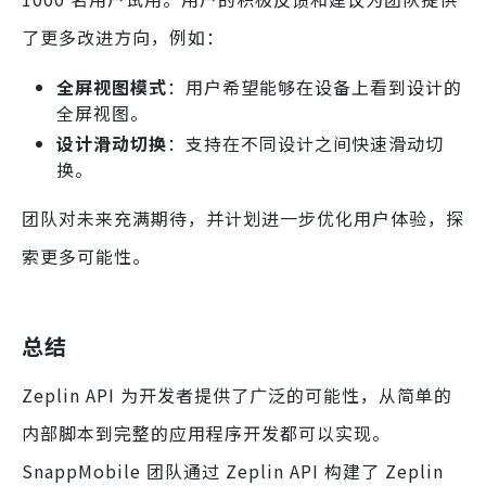
了更多改进方向，例如：
全屏视图模式
：用户希望能够在设备上看到设计的
全屏视图。
设计滑动切换
：支持在不同设计之间快速滑动切
换。
团队对未来充满期待，并计划进一步优化用户体验，探
索更多可能性。
总结
Zeplin API 为开发者提供了广泛的可能性，从简单的
内部脚本到完整的应用程序开发都可以实现。
SnappMobile 团队通过 Zeplin API 构建了 Zeplin