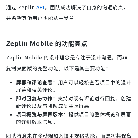
通过 Zeplin
API
，团队成功解决了自身的沟通痛点，
并希望其他用户也能从中受益。
Zeplin Mobile 的功能亮点
Zeplin Mobile 的设计理念是专注于设计沟通，而非
复制桌面版的完整功能。以下是其主要功能：
屏幕和评论查看
：用户可以轻松查看项目中的设计
屏幕和相关评论。
即时回复与协作
：支持对现有评论进行回复、创建
新评论以及与团队成员共享屏幕。
项目概览与屏幕版本
：提供项目的整体概览和屏幕
的详细版本信息。
团队特意未在移动端加入技术规格功能，而是将其保留