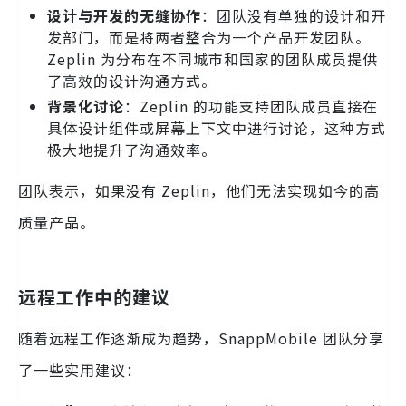
设计与开发的无缝协作
：团队没有单独的设计和开
发部门，而是将两者整合为一个产品开发团队。
Zeplin 为分布在不同城市和国家的团队成员提供
了高效的设计沟通方式。
背景化讨论
：Zeplin 的功能支持团队成员直接在
具体设计组件或屏幕上下文中进行讨论，这种方式
极大地提升了沟通效率。
团队表示，如果没有 Zeplin，他们无法实现如今的高
质量产品。
远程工作中的建议
随着远程工作逐渐成为趋势，SnappMobile 团队分享
了一些实用建议：