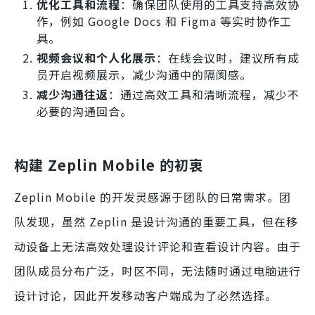
优化工具和流程
：确保团队使用的工具支持高效协
作，例如 Google Docs 和 Figma 等实时协作工
具。
视频会议和个人化展示
：在线会议时，建议所有成
员开启视频展示，减少沟通中的隔阂感。
减少沟通往返
：通过高效工具和清晰流程，减少不
必要的沟通回合。
构建 Zeplin Mobile 的初衷
Zeplin Mobile 的开发灵感源于团队的日常需求。团
队发现，虽然 Zeplin 是设计沟通的重要工具，但在移
动设备上无法高效处理设计评论和查看设计内容。由于
团队成员分布广泛，时区不同，无法随时通过电脑进行
设计讨论，因此开发移动客户端成为了必然选择。