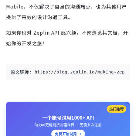
Mobile，不仅解决了自身的沟通痛点，也为其他用户
提供了高效的设计沟通工具。
如果你也对 Zeplin API 感兴趣，不妨浏览其文档，开
始你的开发之旅！
原文链接: https://blog.zeplin.io/making-zeplin-m
热门推荐
一个账号试用1000+ API
助力AI无缝链接物理世界 · 无需多次注册
免费开始试用 →