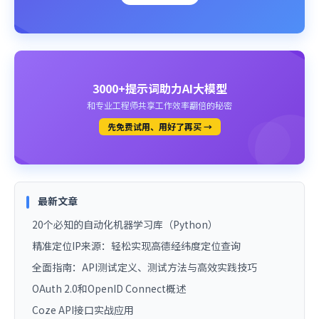
3000+提示词助力AI大模型
和专业工程师共享工作效率翻倍的秘密
先免费试用、用好了再买 →
最新文章
20个必知的自动化机器学习库（Python）
精准定位IP来源：轻松实现高德经纬度定位查询
全面指南：API测试定义、测试方法与高效实践技巧
OAuth 2.0和OpenID Connect概述
Coze API接口实战应用