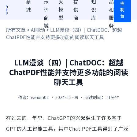
商
示
大
提
知
品
控
制
城
词
模
供
识
和
台
商
型
商
库
服
城
务
所有文章
>
AI驱动
> LLM漫谈（四）| ChatDOC：超越
ChatPDF性能并支持更多功能的阅读聊天工具
LLM漫谈（四）| ChatDOC：超越
ChatPDF性能并支持更多功能的阅读
聊天工具
作者：weixin01 · 2024-12-09 · 阅读时间：11分钟
在过去的一年里，ChatGPT的兴起催生了许多基于
GPT的人工智能工具，其中Chat PDF工具得到了广泛