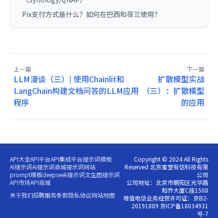
Pix支付方式是什么？如何在巴西和荷兰使用？
上一篇
下一篇
LLM漫谈（三）| 使用Chainlit和
扩散模型实战
LangChain构建文档问答的LLM应用
（三）：扩散模型
程序
的应用
API大全
API平台
API集成平台
提示词模板
Copyright © 2024 All Rights
AI提示词
AI提示词商城
提示词网站
Reserved 北京蜜堂有信科技有限
prompt模板
deepseek提示词
文生图提示词
公司
API市场
API商城
公司地址：北京市朝阳区光华路
和乔大厦C座1508
关于我们
招聘
服务条款
隐私协议
网站地图
增值电信业务经营许可证：京B2-
20191889 京ICP备18034931
号-7