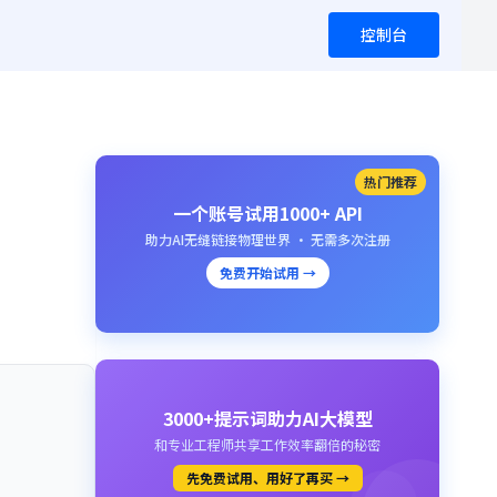
控制台
热门推荐
一个账号试用1000+ API
助力AI无缝链接物理世界 · 无需多次注册
免费开始试用 →
3000+提示词助力AI大模型
和专业工程师共享工作效率翻倍的秘密
先免费试用、用好了再买 →