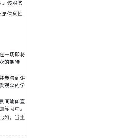
围。该服务
还是信息性
在一场即将
众的期待
并参与到讲
发观众的学
晨间瑜伽直
伽练习中。
比如，当主