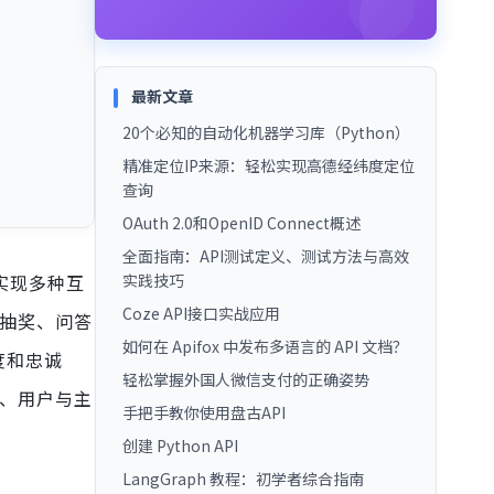
最新文章
20个必知的自动化机器学习库（Python）
精准定位IP来源：轻松实现高德经纬度定位
查询
OAuth 2.0和OpenID Connect概述
全面指南：API测试定义、测试方法与高效
实现多种互
实践技巧
Coze API接口实战应用
、抽奖、问答
如何在 Apifox 中发布多语言的 API 文档？
度和忠诚
轻松掌握外国人微信支付的正确姿势
户、用户与主
手把手教你使用盘古API
创建 Python API
LangGraph 教程：初学者综合指南