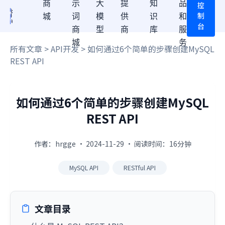
商
示
大
提
知
品
控
制
城
词
模
供
识
和
台
商
型
商
库
服
城
务
所有文章
>
API开发
> 如何通过6个简单的步骤创建MySQL
REST API
如何通过6个简单的步骤创建MySQL
REST API
作者：hrgge · 2024-11-29 · 阅读时间：16分钟
MySQL API
RESTful API
文章目录