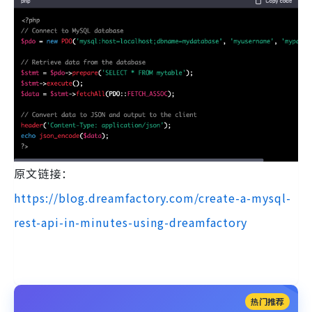
原文链接：
https://blog.dreamfactory.com/create-a-mysql-
rest-api-in-minutes-using-dreamfactory
热门推荐