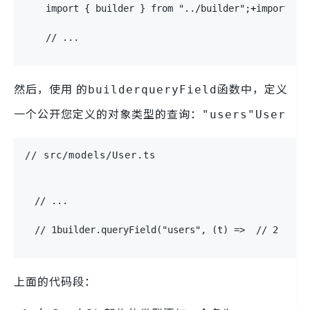
import
{
 builder 
}
from
"../builder"
;
+
import
{
 
// ...
然后，使用 的
函数中，定义
builderqueryField
一个公开您定义的对象类型的查询：
"users"User
// src/models/User.ts
// ...
// 1
builder
.
queryField
(
"users"
,
(
t
)
=>
// 2
  t
.
p
上面的代码段：