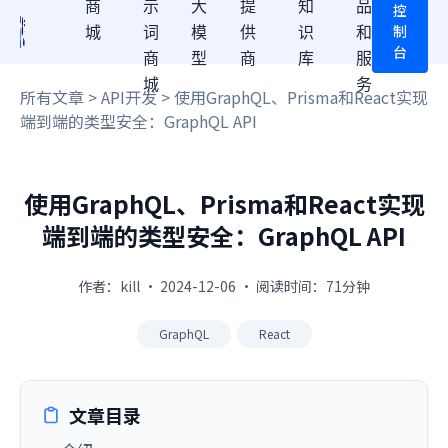
商
示
大
提
知
品
控
制
城
词
模
供
识
和
台
商
型
商
库
服
城
务
所有文章
>
API开发
> 使用GraphQL、Prisma和React实现
端到端的类型安全：GraphQL API
使用GraphQL、Prisma和React实现
端到端的类型安全：GraphQL API
作者：kill · 2024-12-06 · 阅读时间：71分钟
GraphQL
React
文章目录