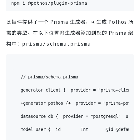
npm i @pothos/plugin-prisma
此插件提供了一个 Prisma 生成器，可生成 Pothos 所
需的类型。在以下位置将生成器添加到您的 Prisma 架
构中：
prisma/schema.prisma
// prisma/schema.prisma
generator
 client 
{
  provider 
=
"prisma-client-j
+
generator
 pothos 
{
+
  provider 
=
"prisma-pothos
datasource
 db 
{
  provider 
=
"postgresql"
  url  
model
User
{
  id        
Int
@id
@default(