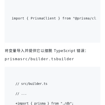
import
{
 PrismaClient 
}
from
"@prisma/client
将变量导入并提供它以摆脱 TypeScript 错误：
prismasrc/builder.tsbuilder
// src/builder.ts
// ...
+
import
{
 prisma 
}
from
"./db"
;