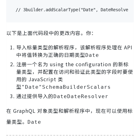
// 3
builder
.
addScalarType
(
"Date"
,
 DateResolver
,
{
以下是上面代码段中的更改内容。你：
导入标量类型的解析程序，该解析程序处理在 API
中将值转换为正确的日期类型
Date
注册一个名为 using the configuration 的新标
量类型，并配置在访问和验证此类型的字段时要使
用的 JavaScript 类
型
"Date"
SchemaBuilder
Scalars
通过提供导入的
Date
DateResolver
在 GraphQL 对象类型和解析程序中，现在可以使用标
量类型。
Date