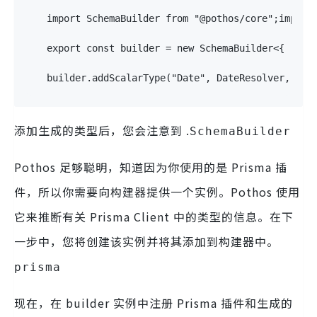
import
 SchemaBuilder 
from
"@pothos/core"
;
import
export
const
 builder 
=
new
SchemaBuilder
<
{
  Sca
builder
.
addScalarType
(
"Date"
,
 DateResolver
,
{})
添加生成的类型后，您会注意到 .
SchemaBuilder
Pothos 足够聪明，知道因为你使用的是 Prisma 插
件，所以你需要向构建器提供一个实例。Pothos 使用
它来推断有关 Prisma Client 中的类型的信息。在下
一步中，您将创建该实例并将其添加到构建器中。
prisma
现在，在 builder 实例中注册 Prisma 插件和生成的