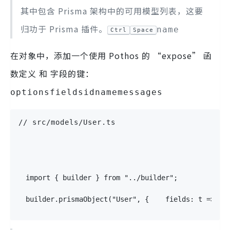
其中包含 Prisma 架构中的可用模型列表，这要
归功于 Prisma 插件。
name
Ctrl
Space
在对象中，添加一个使用 Pothos 的 “expose” 函
数定义 和 字段的键：
optionsfieldsidnamemessages
// src/models/User.ts
import
{
 builder 
}
from
"../builder"
;
builder
.
prismaObject
(
"User"
,
{
fields
:
 t 
=>
({