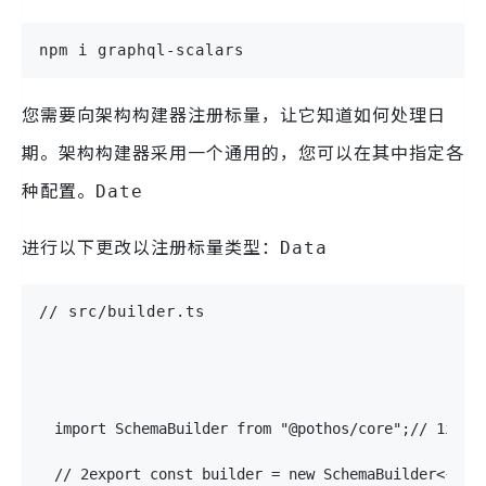
npm i graphql-scalars
您需要向架构构建器注册标量，让它知道如何处理日
期。架构构建器采用一个通用的，您可以在其中指定各
种配置。
Date
进行以下更改以注册标量类型：
Data
// src/builder.ts
import
 SchemaBuilder 
from
"@pothos/core"
;
// 1
impo
// 2
export
const
 builder 
=
new
SchemaBuilder
<
{
  S