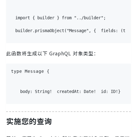
import
{
 builder 
}
from
"../builder"
;
builder
.
prismaObject
(
"Message"
,
{
fields
:
(
t
)
=>
此函数将生成以下 GraphQL 对象类型：
type
Message
{
body
:
String
!
createdAt
:
Date
!
id
:
ID
!
}
实施您的查询