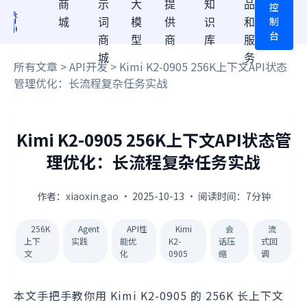
商
示
大
提
知
品
控
制
城
词
模
供
识
和
台
商
型
商
库
服
城
务
所有文章
>
API开发
> Kimi K2-0905 256K上下文API状态
管理优化：长流程复杂任务实战
Kimi K2-0905 256K上下文API状态管
理优化：长流程复杂任务实战
作者：xiaoxin.gao · 2025-10-13 · 阅读时间：7分钟
256K
Agent
API性
Kimi
会
流
上下
实践
能优
K2-
话压
式回
文
化
0905
缩
调
本文手把手教你用 Kimi K2-0905 的 256K 长上下文