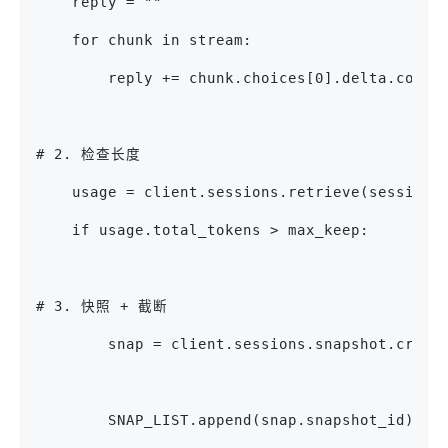
    reply = ""
    for chunk in stream:
        reply += chunk.choices[0].delta.conte
# 2. 检查长度
    usage = client.sessions.retrieve(session_
    if usage.total_tokens > max_keep:
# 3. 快照 + 截断
        snap = client.sessions.snapshot.creat
                                             
        SNAP_LIST.append(snap.snapshot_id)