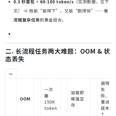
0.3 秒首包
+
60-100 token/s
（实测数据，见下
文） ⇒ 既能“装得下”，又能“跑得快”——
长
流程复杂任务
的黄金组合。
二. 长流程任务两大难题：OOM & 状
态丢失
—
调用
一次
失
加载即
塞
败、
OOM
峰值显
150K
重试
存
token
成本
↑