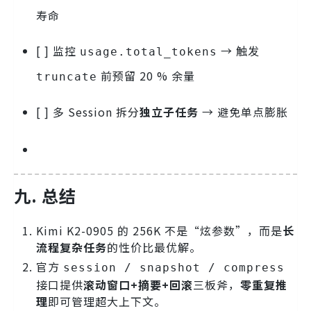
寿命
[ ] 监控
→ 触发
usage.total_tokens
前预留 20 % 余量
truncate
[ ] 多 Session 拆分
独立子任务
→ 避免单点膨胀
九. 总结
Kimi K2-0905 的 256K 不是“炫参数”，而是
长
流程复杂任务
的性价比最优解。
官方
session / snapshot / compress
接口提供
滚动窗口+摘要+回滚
三板斧，
零重复推
理
即可管理超大上下文。