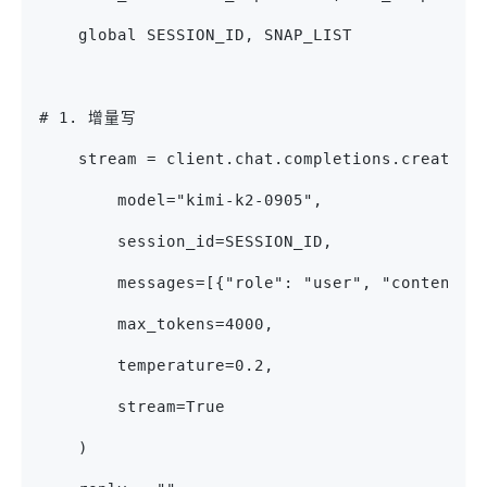
    global SESSION_ID, SNAP_LIST
# 1. 增量写
    stream = client.chat.completions.create(
        model="kimi-k2-0905",
        session_id=SESSION_ID,
        messages=[{"role": "user", "content":
        max_tokens=4000,
        temperature=0.2,
        stream=True
    )