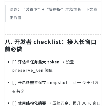
结论：
“装得下”+“管得好”
才释放长上下文真
正价值
八. 开发者 checklist：接入长窗口
前必做
[ ] 评估
单任务最大 token
→ 设置
阈值
preserve_len
[ ] 开启
快照
并保存
→ 便于回滚
snapshot_id
& 共享
[ ] 使用
结构化摘要
→ 压缩冗余，提升 30 % 窗口