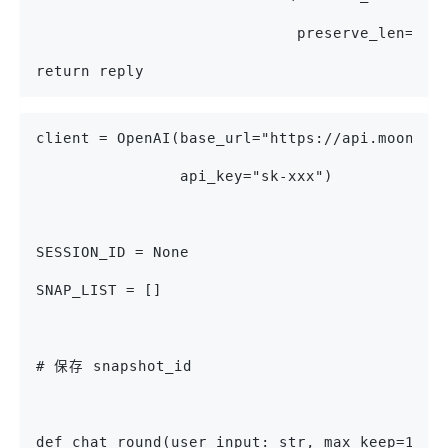
                             preserve_len=800
return reply
client = OpenAI(base_url="https://api.moonsho
                api_key="sk-xxx")
SESSION_ID = None
SNAP_LIST = []
# 保存 snapshot_id
def chat_round(user_input: str, max_keep=180_