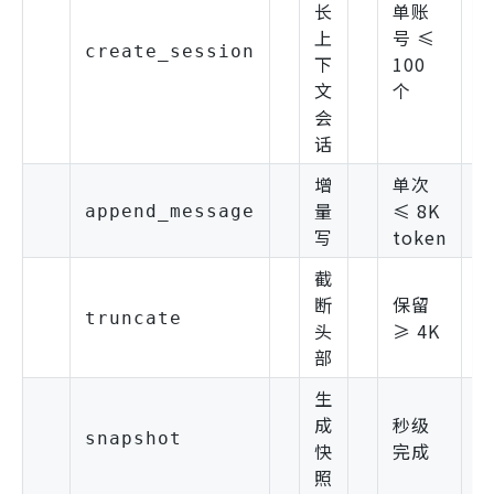
长
单账
上
号 ≤
create_session
下
100
文
个
会
话
增
单次
量
≤ 8K
append_message
写
token
截
断
保留
truncate
头
≥ 4K
部
生
成
秒级
snapshot
快
完成
照