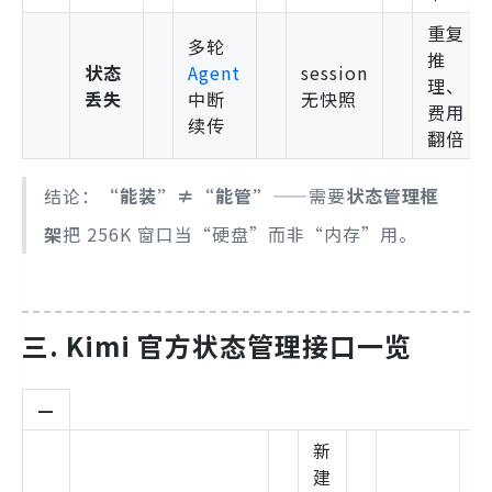
重复
多轮
推
状态
Agent
session
理、
丢失
中断
无快照
费用
续传
翻倍
结论：
“能装”≠“能管”
——需要
状态管理框
架
把 256K 窗口当“硬盘”而非“内存”用。
三. Kimi 官方状态管理接口一览
—
新
建