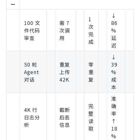
—
↓
1
100 文
需 7
86
次
件代码
次调
%
完
审查
用
延
成
迟
↓
50 轮
重复
零
39
Agent
上传
重
%
对话
42K
复
成
本
准
完
确
4K 行
截断
整
率
日志分
后丢
读
↑
析
信息
取
18
%