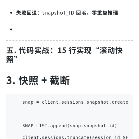
失败回退
：snapshot_ID 回滚，
零重复推理
五. 代码实战：15 行实现“滚动快
照”
3. 快照 + 截断
    snap = client.sessions.snapshot.create(se
                                           pr
    SNAP_LIST.append(snap.snapshot_id)
    client.sessions.truncate(session_id=SESSI