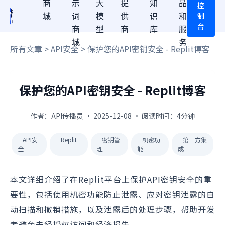
商
示
大
提
知
品
控
制
城
词
模
供
识
和
台
商
型
商
库
服
城
务
所有文章
>
API安全
> 保护您的API密钥安全 - Replit博客
保护您的API密钥安全 - Replit博客
作者：API传播员 · 2025-12-08 · 阅读时间：4分钟
API安
Replit
密钥管
机密功
第三方集
全
理
能
成
本文详细介绍了在Replit平台上保护API密钥安全的重
要性，包括使用机密功能防止泄露、应对密钥泄露的自
动扫描和撤销措施，以及泄露后的处理步骤，帮助开发
者避免未经授权访问和经济损失。