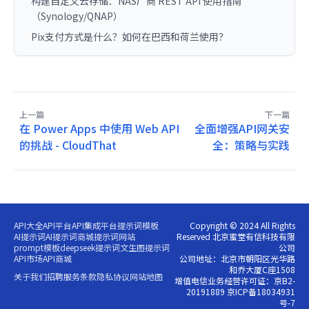
构建自定义云存储：NAS厂商 REST API 使用指南
（Synology/QNAP）
Pix支付方式是什么？如何在巴西和荷兰使用？
上一篇
下一篇
在 Power Apps 中使用 Web API
全面增强API网关安
的挑战 - CloudThat
全：策略与实践
API大全
API平台
API集成平台
提示词模板
Copyright © 2024 All Rights
AI提示词
AI提示词商城
提示词网站
Reserved 北京蜜堂有信科技有限
prompt模板
deepseek提示词
文生图提示词
公司
API市场
API商城
公司地址：北京市朝阳区光华路
和乔大厦C座1508
关于我们
招聘
服务条款
隐私协议
网站地图
增值电信业务经营许可证：京B2-
20191889 京ICP备18034931
号-7