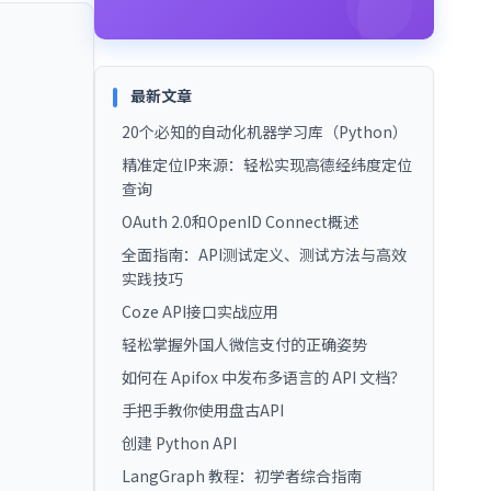
最新文章
20个必知的自动化机器学习库（Python）
精准定位IP来源：轻松实现高德经纬度定位
查询
OAuth 2.0和OpenID Connect概述
全面指南：API测试定义、测试方法与高效
实践技巧
Coze API接口实战应用
轻松掌握外国人微信支付的正确姿势
如何在 Apifox 中发布多语言的 API 文档？
手把手教你使用盘古API
创建 Python API
LangGraph 教程：初学者综合指南