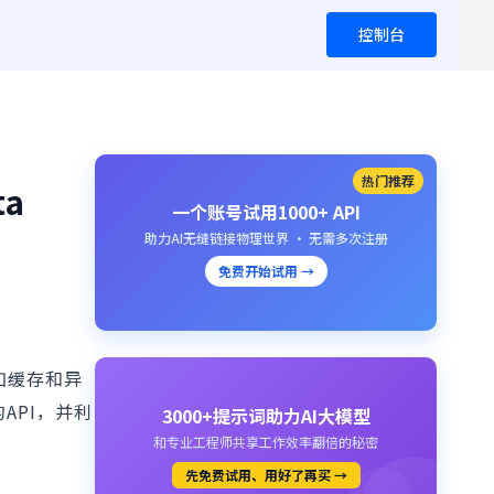
控制台
热门推荐
ta
一个账号试用1000+ API
助力AI无缝链接物理世界 · 无需多次注册
免费开始试用 →
用如缓存和异
API，并利
3000+提示词助力AI大模型
和专业工程师共享工作效率翻倍的秘密
先免费试用、用好了再买 →