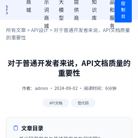
商
示
大
提
知
品
控
制
城
词
模
供
识
和
台
商
型
商
库
服
城
务
所有文章
>
API设计
> 对于普通开发者来说，API文档质量
的重要性
对于普通开发者来说，API文档质量的
重要性
作者：admin · 2024-09-02 · 阅读时间：6分钟
API文档
低代码
文章目录