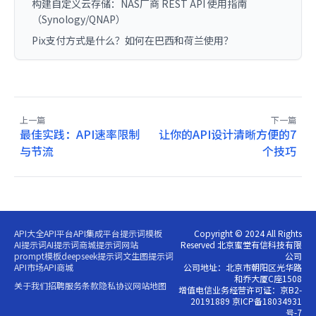
构建自定义云存储：NAS厂商 REST API 使用指南
（Synology/QNAP）
Pix支付方式是什么？如何在巴西和荷兰使用？
上一篇
下一篇
最佳实践：API速率限制
让你的API设计清晰方便的7
与节流
个技巧
API大全
API平台
API集成平台
提示词模板
Copyright © 2024 All Rights
AI提示词
AI提示词商城
提示词网站
Reserved 北京蜜堂有信科技有限
prompt模板
deepseek提示词
文生图提示词
公司
API市场
API商城
公司地址：北京市朝阳区光华路
和乔大厦C座1508
关于我们
招聘
服务条款
隐私协议
网站地图
增值电信业务经营许可证：京B2-
20191889 京ICP备18034931
号-7