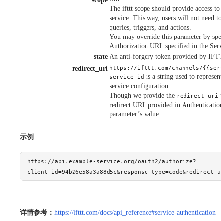
scope
The ifttt scope should provide access to
service. This way, users will not need to
queries, triggers, and actions.
You may override this parameter by sp
Authorization URL specified in the Serv
state
An anti-forgery token provided by IFT
redirect_uri
https://ifttt.com/channels/{{ser
is a string used to represe
service_id
service configuration.
Though we provide the
redirect_uri
redirect URL provided in
Authentication
parameter’s value.
示例
https://api.example-service.org/oauth2/authorize?
client_id=94b26e58a3a88d5c&response_type=code&redirect_u
详情参考：
https://ifttt.com/docs/api_reference#service-authentication