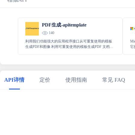
PDF生成-apitemplate
140
利用我们功能强大的应用程序接口从可重复使用的模板
Mi
生成PDF和图像 利用可重复使用的模板生成PDF 文档、
它
社交媒体图片和横幅广告，无需编码！ 与 Zapier、
Mi
Make.com、N8n 或简单的 REST API 无缝集成
数
数
API详情
定价
使用指南
常见 FAQ