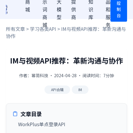
商
示
大
提
知
品
控
制
城
词
模
供
识
和
台
商
型
商
库
服
城
务
所有文章
>
学习各类API
> IM与视频API推荐：革新沟通与
协作
IM与视频API推荐：革新沟通与协作
作者：幂简科技 · 2024-04-28 · 阅读时间：7分钟
API合辑
IM
文章目录
WorkPlus单点登录API