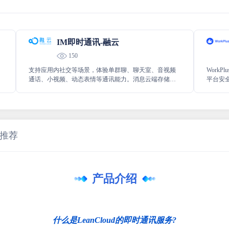
IM即时通讯-融云
150
支持应用内社交等场景，体验单群聊、聊天室、音视频
Work
通话、小视频、动态表情等通讯能力。消息云端存储，
平台安
者
支持各种消息类型，全面覆盖小米、华为、OPPO、
面，支
vivo、魅族、一加、Realme、FCM、APNs 手机系统。
推荐
产品介绍
什么是LeanCloud的即时通讯服务?