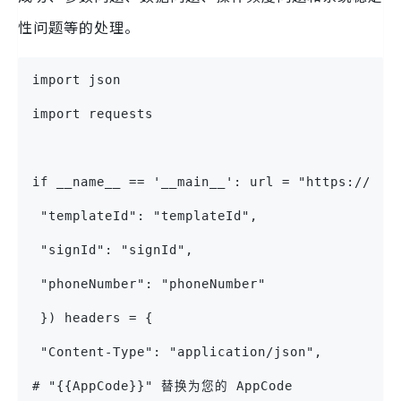
性问题等的处理。
import json
import requests
if __name__ == '__main__': url = "https://ope
 "templateId": "templateId",
 "signId": "signId",
 "phoneNumber": "phoneNumber"
 }) headers = {
 "Content-Type": "application/json",
# "{{AppCode}}" 替换为您的 AppCode