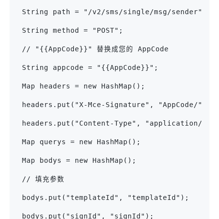
 String path = "/v2/sms/single/msg/sender";
 String method = "POST";
 // "{{AppCode}}" 替换成您的 AppCode
 String appcode = "{{AppCode}}";
 Map headers = new HashMap();
 headers.put("X-Mce-Signature", "AppCode/" + 
 headers.put("Content-Type", "application/x-w
 Map querys = new HashMap();
 Map bodys = new HashMap();
 // 填充参数
 bodys.put("templateId", "templateId");
 bodys.put("signId", "signId");