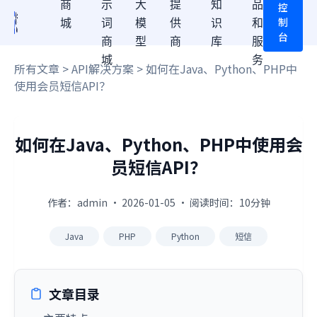
商
示
大
提
知
品
控
制
城
词
模
供
识
和
台
商
型
商
库
服
城
务
所有文章
>
API解决方案
> 如何在Java、Python、PHP中
使用会员短信API？
如何在Java、Python、PHP中使用会
员短信API？
作者：admin · 2026-01-05 · 阅读时间：10分钟
Java
PHP
Python
短信
文章目录