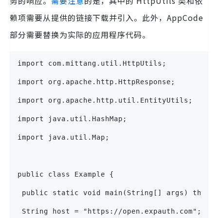
务的响应。
需要注意
的是，其中的 HttpUtils 类和依
赖项需要从提供的链接下载并引入。此外，AppCode
部分需要替换为实际的应用程序代码。
import com.mittang.util.HttpUtils;
import org.apache.http.HttpResponse;
import org.apache.http.util.EntityUtils;
import java.util.HashMap;
import java.util.Map;
public class Example {
 public static void main(String[] args) throw
 String host = "https://open.expauth.com";