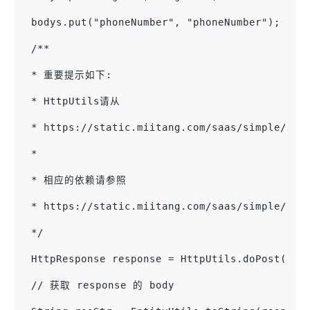
 bodys.put("phoneNumber", "phoneNumber"); try
 /**
 * 重要提示如下:
 * HttpUtils请从
 * https://static.miitang.com/saas/simple/Ht
 *
 * 相应的依赖请参照
 * https://static.miitang.com/saas/simple/pom
 */
 HttpResponse response = HttpUtils.doPost(hos
 // 获取 response 的 body