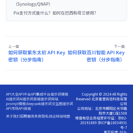
（Synology/QNAP）
Pix支付方式是什么？如何在巴西和荷兰使用？
上一篇
下一篇
如何获取紫东太初 API Key
如何获取百川智能 API Key
密钥（分步指南）
密钥（分步指南）
API大全
API平台
API集成平台
提示词模板
Copyright © 2024 All Rights
AI提示词
AI提示词商城
提示词网站
Reserved 北京蜜堂有信科技有限
prompt模板
deepseek提示词
文生图提示词
公司
API市场
API商城
公司地址：北京市朝阳区光华路
和乔大厦C座1508
关于我们
招聘
服务条款
隐私协议
网站地图
增值电信业务经营许可证：京B2-
20191889 京ICP备18034931
号-7
意见反馈: 010-