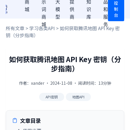
商
示
大
提
知
品
控
制
城
词
模
供
识
和
台
商
型
商
库
服
城
务
所有文章
>
学习各类API
> 如何获取腾讯地图 API Key 密
钥（分步指南）
如何获取腾讯地图 API Key 密钥（分
步指南）
作者：xander · 2024-11-08 · 阅读时间：13分钟
API密钥
地图API
文章目录