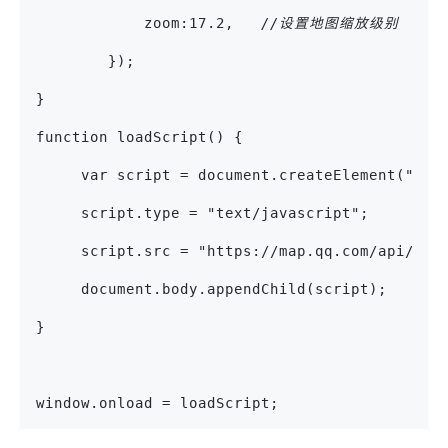
            zoom:17.2,   
//设置地图缩放级别
        });
}
function loadScript() {
     var script = document.createElement("scr
     script.type = "text/javascript";
     script.src = "https://map.qq.com/api/glj
     document.body.appendChild(script);
}
window.onload = loadScript;