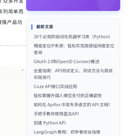
了众多开发
一系列简单而
增强产品功
最新文章
20个必知的自动化机器学习库（Python）
精准定位IP来源：轻松实现高德经纬度定位
查询
OAuth 2.0和OpenID Connect概述
全面指南：API测试定义、测试方法与高效
实践技巧
Coze API接口实战应用
轻松掌握外国人微信支付的正确姿势
如何在 Apifox 中发布多语言的 API 文档？
手把手教你使用盘古API
创建 Python API
LangGraph 教程：初学者综合指南