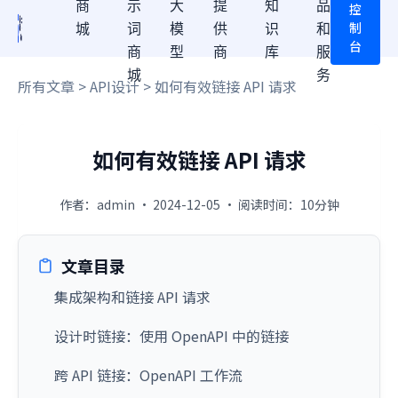
商
示
大
提
知
品
控
制
城
词
模
供
识
和
台
商
型
商
库
服
城
务
所有文章
>
API设计
> 如何有效链接 API 请求
如何有效链接 API 请求
作者：admin · 2024-12-05 · 阅读时间：10分钟
文章目录
集成架构和链接 API 请求
设计时链接：使用 OpenAPI 中的链接
跨 API 链接：OpenAPI 工作流