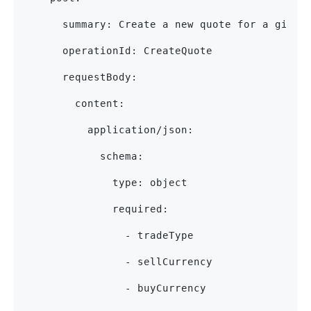
      summary: Create a new quote for a given
      operationId: CreateQuote
      requestBody:
        content:
          application/json:
            schema:
              type: object
              required:
                - tradeType
                - sellCurrency
                - buyCurrency