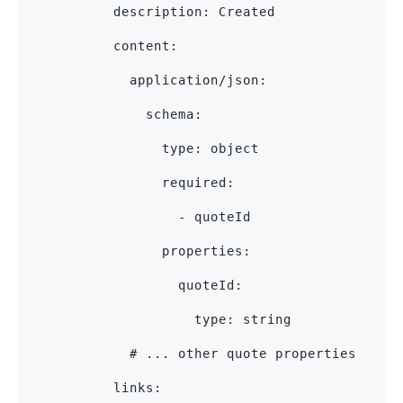
          description: Created
          content:
            application/json:
              schema:
                type: object
                required:
                  - quoteId
                properties:
                  quoteId:
                    type: string
            # ... other quote properties
          links: