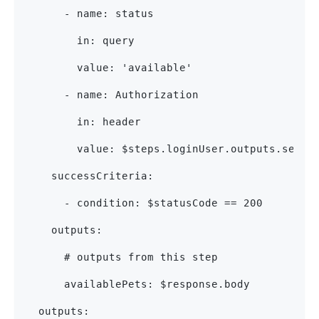
      - name: status
        in: query
        value: 'available'
      - name: Authorization
        in: header
        value: $steps.loginUser.outputs.sessi
    successCriteria:
      - condition: $statusCode == 200
    outputs:
      # outputs from this step
      availablePets: $response.body
  outputs: