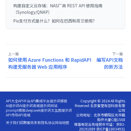
构建自定义云存储：NAS厂商 REST API 使用指南
（Synology/QNAP）
Pix支付方式是什么？如何在巴西和荷兰使用？
上一篇
下一篇
如何使用 Azure Functions 和 RapidAPI
编写API文档
构建无服务器 Web 应用程序
的新方法
API大全
API平台
API集成平台
提示词模板
Copyright © 2024 All Rights
AI提示词
AI提示词商城
提示词网站
Reserved 北京蜜堂有信科技有限
prompt模板
deepseek提示词
文生图提示词
公司
API市场
API商城
公司地址：北京市朝阳区光华路
和乔大厦C座1508
关于我们
招聘
服务条款
隐私协议
网站地图
增值电信业务经营许可证：京B2-
20191889 京ICP备18034931