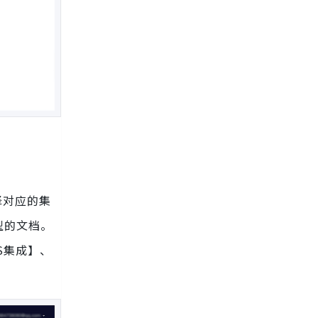
择对应的集
型的文档。
OS集成】、