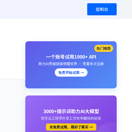
控制台
热门推荐
）
一个账号试用1000+ API
助力AI无缝链接物理世界 · 无需多次注册
免费开始试用 →
3000+提示词助力AI大模型
和专业工程师共享工作效率翻倍的秘密
先免费试用、用好了再买 →