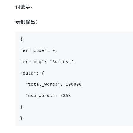
词数等。
示例输出：
{
"err_code": 0,
"err_msg": "Success",
"data": {
  "total_words": 100000,
  "use_words": 7853
}
}