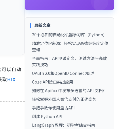
最新文章
20个必知的自动化机器学习库（Python）
精准定位IP来源：轻松实现高德经纬度定位
查询
全面指南：API测试定义、测试方法与高效
实践技巧
。它可以自动
OAuth 2.0和OpenID Connect概述
获取
HIX
Coze API接口实战应用
如何在 Apifox 中发布多语言的 API 文档？
轻松掌握外国人微信支付的正确姿势
手把手教你使用盘古API
创建 Python API
LangGraph 教程：初学者综合指南