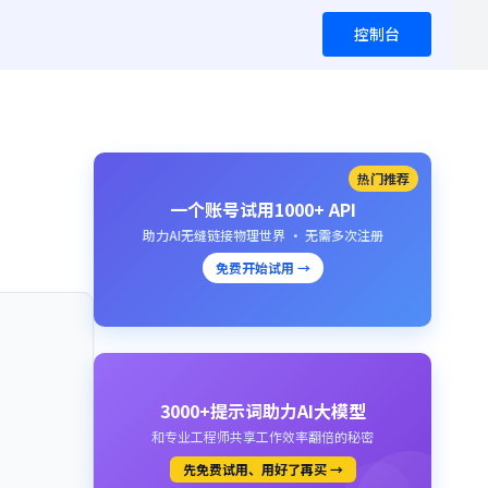
控制台
热门推荐
）
一个账号试用1000+ API
助力AI无缝链接物理世界 · 无需多次注册
免费开始试用 →
3000+提示词助力AI大模型
和专业工程师共享工作效率翻倍的秘密
先免费试用、用好了再买 →