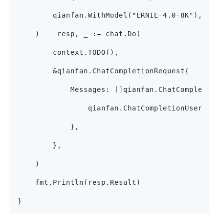
        qianfan.WithModel("ERNIE-4.0-8K"),
    )    resp, _ := chat.Do(
        context.TODO(),
        &qianfan.ChatCompletionRequest{
            Messages: []qianfan.ChatCompletio
                qianfan.ChatCompletionUserMe
            },
        },
    )
    fmt.Println(resp.Result)
}