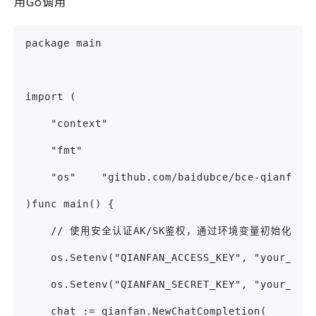
用Go调用
package main
import (
    "context"
    "fmt"
    "os"    "github.com/baidubce/bce-qianfan-
)func main() {
    // 使用安全认证AK/SK鉴权，通过环境变量初始化；替换下列
    os.Setenv("QIANFAN_ACCESS_KEY", "your_iam
    os.Setenv("QIANFAN_SECRET_KEY", "your_i
    chat := qianfan.NewChatCompletion(