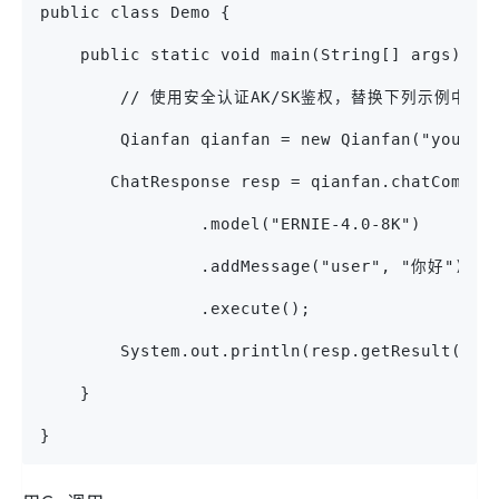
public class Demo {
    public static void main(String[] args) {
        // 使用安全认证AK/SK鉴权，替换下列示例中参数，安全
        Qianfan qianfan = new Qianfan("your_
       ChatResponse resp = qianfan.chatComple
                .model("ERNIE-4.0-8K")
                .addMessage("user", "你好")
                .execute();
        System.out.println(resp.getResult());
    }
}