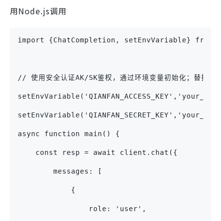
用Node.js调用
import {ChatCompletion, setEnvVariable} from 
// 使用安全认证AK/SK鉴权，通过环境变量初始化；替换下列示例中参
setEnvVariable('QIANFAN_ACCESS_KEY','your_iam
setEnvVariable('QIANFAN_SECRET_KEY','your_iam
async function main() {
    const resp = await client.chat({
        messages: [
            {
                role: 'user',