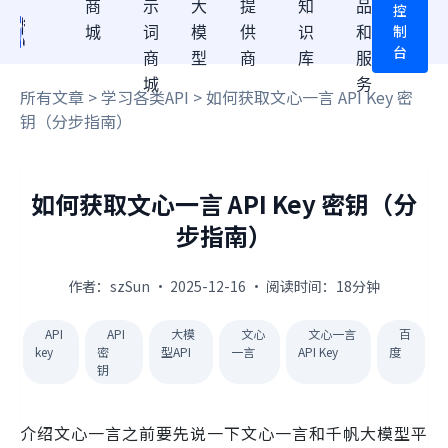
商
示
大
提
知
品
控
制
城
词
模
供
识
和
台
商
型
商
库
服
城
务
所有文章
>
学习各类API
> 如何获取文心一言 API Key 密
钥（分步指南）
如何获取文心一言 API Key 密钥（分
步指南）
作者：szSun · 2025-12-16 · 阅读时间：18分钟
API
API
大模
文心
文心一言
百
key
密
型API
一言
API Key
度
钥
介绍文心一言之前要先说一下文心一言和千帆大模型平