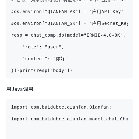
#os.environ["QIANFAN_AK"] = "应用API_Key"
#os.environ["QIANFAN_SK"] = "应用Secret_Key"c
resp = chat_comp.do(model="ERNIE-4.0-8K", mes
    "role": "user",
    "content": "你好"
}])print(resp["body"])
用Java调用
import com.baidubce.qianfan.Qianfan;
import com.baidubce.qianfan.model.chat.ChatRe