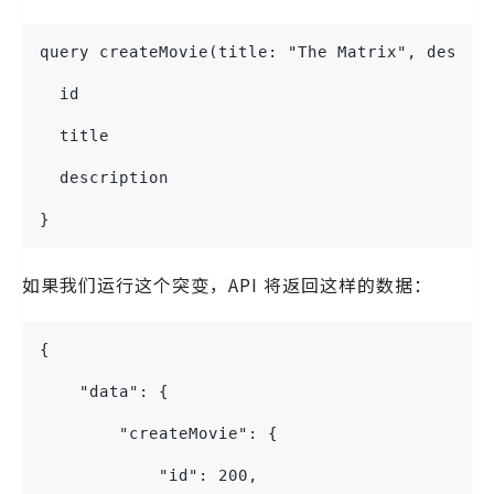
query createMovie(title: "The Matrix", descri
  id
  title
  description
}
如果我们运行这个突变，API 将返回这样的数据：
{
    "data": {
        "createMovie": {
            "id": 200,