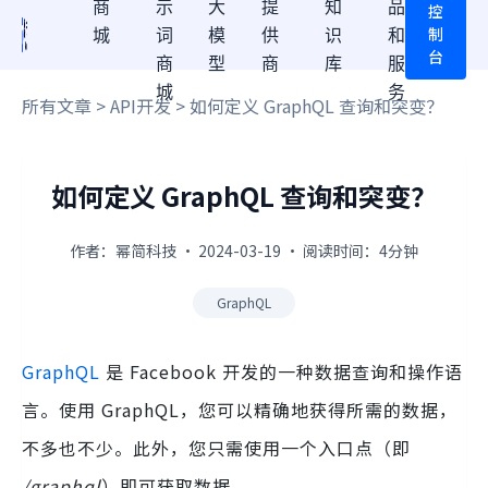
商
示
大
提
知
品
控
制
城
词
模
供
识
和
台
商
型
商
库
服
城
务
所有文章
>
API开发
> 如何定义 GraphQL 查询和突变？
如何定义 GraphQL 查询和突变？
作者：幂简科技 · 2024-03-19 · 阅读时间：4分钟
GraphQL
GraphQL
是 Facebook 开发的一种数据查询和操作语
言。使用 GraphQL，您可以精确地获得所需的数据，
不多也不少。此外，您只需使用一个入口点（即
/graphql
）即可获取数据。