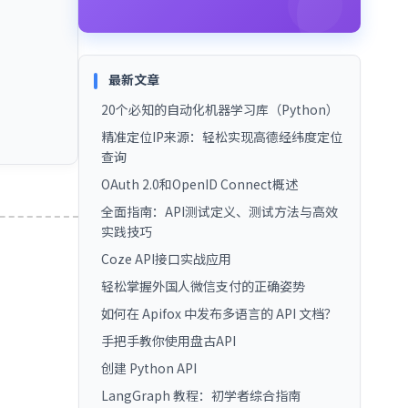
最新文章
20个必知的自动化机器学习库（Python）
精准定位IP来源：轻松实现高德经纬度定位
查询
OAuth 2.0和OpenID Connect概述
全面指南：API测试定义、测试方法与高效
实践技巧
Coze API接口实战应用
轻松掌握外国人微信支付的正确姿势
如何在 Apifox 中发布多语言的 API 文档？
手把手教你使用盘古API
创建 Python API
LangGraph 教程：初学者综合指南