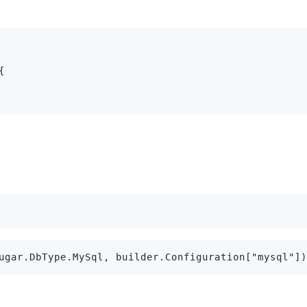
{
ugar.DbType.MySql, builder.Configuration["mysql"])