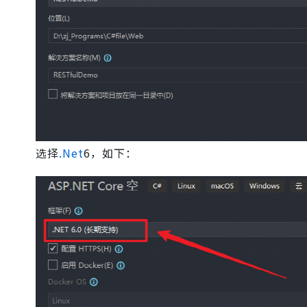
选择
.Net
6，如下：