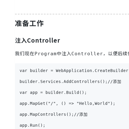
准备工作
注入Controller
我们现在
中注入
，以便后续
Program
Controller
var builder = WebApplication.CreateBuilder
builder.Services.AddControllers();//添加
var app = builder.Build();
app.MapGet("/", () => "Hello,World");
app.MapControllers();//添加
app.Run();