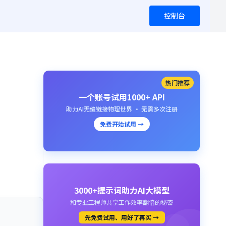
控制台
热门推荐
一个账号试用1000+ API
助力AI无缝链接物理世界 · 无需多次注册
免费开始试用 →
3000+提示词助力AI大模型
和专业工程师共享工作效率翻倍的秘密
先免费试用、用好了再买 →