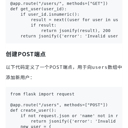
@app.route("/users/", methods=["GET"])

def get_user(user_id):

    if user_id.isnumeric():

        result = next((user for user in users 
        if result:

            return jsonify(result), 200

    return jsonify({'error': 'Invalid user_id
创建POST端点
以下代码定义了一个POST端点，用于向
数组中
users
添加新用户：
from flask import request

@app.route("/users", methods=["POST"])

def create_user():

    if not request.json or 'name' not in reque
        return jsonify({'error': 'Invalid data
    new_user = {
