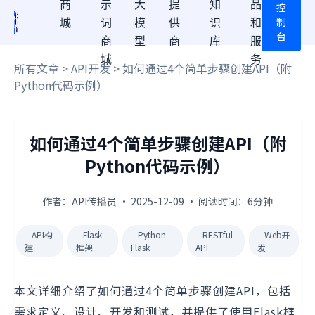
商
示
大
提
知
品
控
制
城
词
模
供
识
和
台
商
型
商
库
服
城
务
所有文章
>
API开发
> 如何通过4个简单步骤创建API（附
Python代码示例）
如何通过4个简单步骤创建API（附
Python代码示例）
作者：API传播员 · 2025-12-09 · 阅读时间：6分钟
API构
Flask
Python
RESTful
Web开
建
框架
Flask
API
发
本文详细介绍了如何通过4个简单步骤创建API，包括
需求定义、设计、开发和测试，并提供了使用Flask框