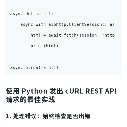
async def main():
    async with aiohttp.ClientSession() as ses
        html = await fetch(session, 'http://p
        print(html)
asyncio.run(main())
使用 Python 发出 cURL REST API
请求的最佳实践
1. 处理错误：始终检查是否出错