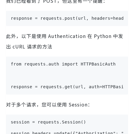
我们已经看到了 POST，但这里有一个提醒：
response = requests.post(url, headers=headers
此外，以下是使用 Authentication 在 Python 中发
出 cURL 请求的方法
from requests.auth import HTTPBasicAuth
response = requests.get(url, auth=HTTPBasicAu
对于多个请求，您可以使用 Session：
session = requests.Session()
session.headers.update({"Authorization": "Bea