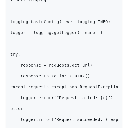
import logging
logging.basicConfig(level=logging.INFO)
logger = logging.getLogger(__name__)
try:
    response = requests.get(url)
    response.raise_for_status()
except requests.exceptions.RequestException a
    logger.error(f"Request failed: {e}")
else:
    logger.info(f"Request succeeded: {respons