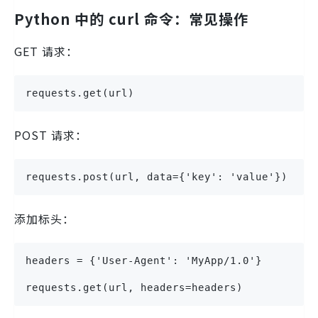
Python 中的 curl 命令：常见操作
GET 请求：
requests.get(url)
POST 请求：
requests.post(url, data={'key': 'value'})
添加标头：
headers = {'User-Agent': 'MyApp/1.0'}
requests.get(url, headers=headers)