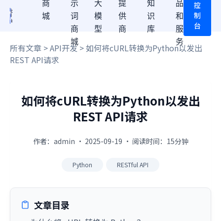
商
示
大
提
知
品
控
制
城
词
模
供
识
和
台
商
型
商
库
服
城
务
所有文章
>
API开发
> 如何将cURL转换为Python以发出
REST API请求
如何将cURL转换为Python以发出
REST API请求
作者：admin · 2025-09-19 · 阅读时间：15分钟
Python
RESTful API
文章目录