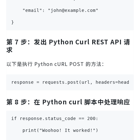
    "email": "john@example.com"
}
第 7 步：发出 Python Curl REST API 请
求
以下是执行 Python cURL POST 的方法：
response = requests.post(url, headers=headers
第 8 步：在 Python curl 脚本中处理响应
if response.status_code == 200:
    print("Woohoo! It worked!")