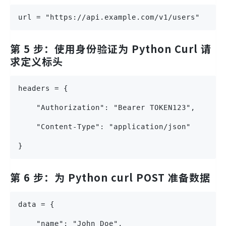
url = "https://api.example.com/v1/users"
第 5 步：使用身份验证为 Python Curl 请
求定义标头
headers = {
    "Authorization": "Bearer TOKEN123",
    "Content-Type": "application/json"
}
第 6 步：为 Python curl POST 准备数据
data = {
    "name": "John Doe",