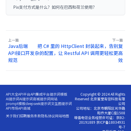
Pix支付方式是什么？如何在巴西和荷兰使用？
上一篇
下一篇
Java后端
把 C# 里的 HttpClient 封装起来，告别复
API接口开发
杂的配置，让 Restful API 调用更轻松更高
规范
效
API大全
API平台
API集成平台
提示词模板
Copyright © 2024 All Rights
AI提示词
AI提示词商城
提示词网站
Reserved 北京蜜堂有信科技有限
prompt模板
deepseek提示词
文生图提示词
公司
API市场
API商城
公司地址：北京市朝阳区光华路
和乔大厦C座1508
关于我们
招聘
服务条款
隐私协议
网站地图
增值电信业务经营许可证：京B2-
20191889 京ICP备18034931
号-7