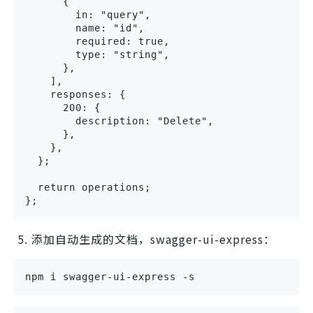
      {

        in: "query",

        name: "id",

        required: true,

        type: "string",

      },

    ],

    responses: {

      200: {

        description: "Delete",

      },

    },

  };

  return operations;

};
添加自动生成的文档，
swagger-ui-express
：
npm i swagger-ui-express -s