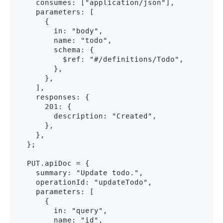
    consumes: ["application/json"],

    parameters: [

      {

        in: "body",

        name: "todo",

        schema: {

          $ref: "#/definitions/Todo",

        },

      },

    ],

    responses: {

      201: {

        description: "Created",

      },

    },

  };

  PUT.apiDoc = {

    summary: "Update todo.",

    operationId: "updateTodo",

    parameters: [

      {

        in: "query",

        name: "id",
