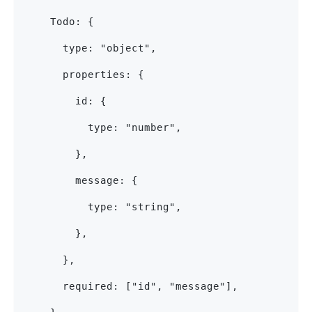
    Todo: {
      type: "object",
      properties: {
        id: {
          type: "number",
        },
        message: {
          type: "string",
        },
      },
      required: ["id", "message"],