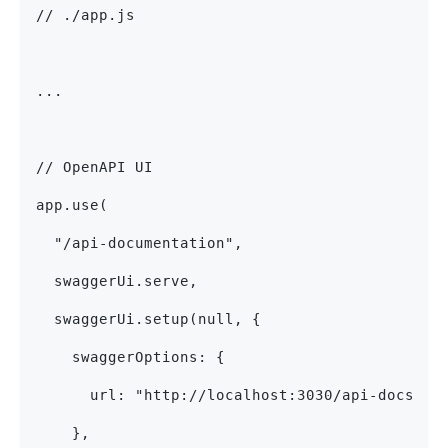
// ./app.js
...
// OpenAPI UI
app.use(
  "/api-documentation",
  swaggerUi.serve,
  swaggerUi.setup(null, {
    swaggerOptions: {
      url: "http://localhost:3030/api-docs",
    },