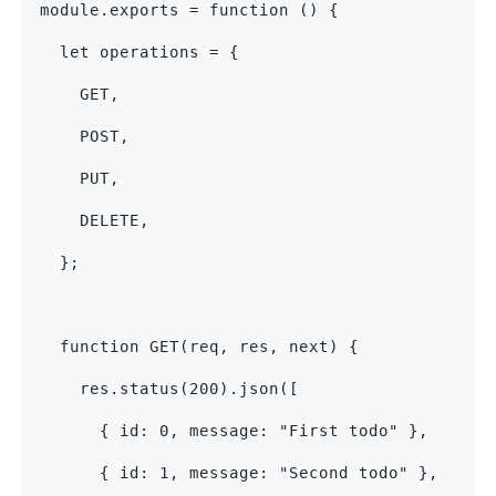
module.exports = function () {
  let operations = {
    GET,
    POST,
    PUT,
    DELETE,
  };
  function GET(req, res, next) {
    res.status(200).json([
      { id: 0, message: "First todo" },
      { id: 1, message: "Second todo" },