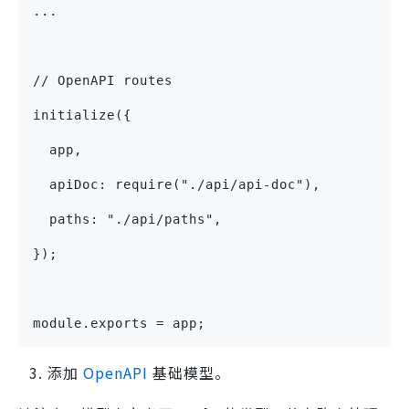
...
// OpenAPI routes
initialize({
  app,
  apiDoc: require("./api/api-doc"),
  paths: "./api/paths",
});
module.exports = app;
添加
OpenAPI
基础模型。