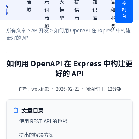
商
示
大
提
知
品
控
制
城
词
模
供
识
和
台
商
型
商
库
服
城
务
所有文章
>
API开发
> 如何用 OpenAPI 在 Express 中构建
更好的 API
如何用 OpenAPI 在 Express 中构建更
好的 API
作者：weixin03 · 2026-02-21 · 阅读时间：12分钟
文章目录
使用 REST API 的挑战
提出的解决方案