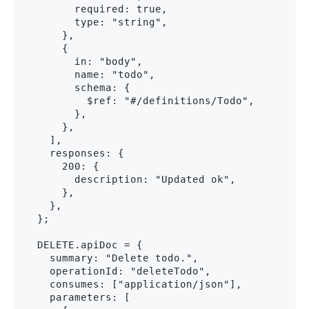
        required: true,

        type: "string",

      },

      {

        in: "body",

        name: "todo",

        schema: {

          $ref: "#/definitions/Todo",

        },

      },

    ],

    responses: {

      200: {

        description: "Updated ok",

      },

    },

  };

  DELETE.apiDoc = {

    summary: "Delete todo.",

    operationId: "deleteTodo",

    consumes: ["application/json"],

    parameters: [
