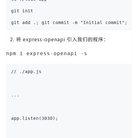
git init
git add .; git commit -m "Initial commit";
将 express-openapi
引入我们的程序：
npm i express-openapi -s
// ./app.js
...
app.listen(3030);