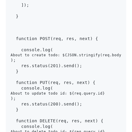
    ]);
  }
  function POST(req, res, next) {
    console.log(
About to create todo: ${JSON.stringify(req.body)}
);

    res.status(201).send();

  }

  function PUT(req, res, next) {

    console.log(
About to update todo id: ${req.query.id}
);

    res.status(200).send();

  }

  function DELETE(req, res, next) {

    console.log(
About to delete todo id: ${req.query.id}