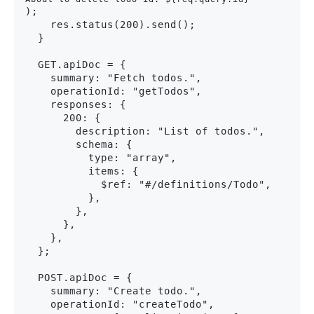
);

    res.status(200).send();

  }

  GET.apiDoc = {

    summary: "Fetch todos.",

    operationId: "getTodos",

    responses: {

      200: {

        description: "List of todos.",

        schema: {

          type: "array",

          items: {

            $ref: "#/definitions/Todo",

          },

        },

      },

    },

  };

  POST.apiDoc = {

    summary: "Create todo.",

    operationId: "createTodo",
