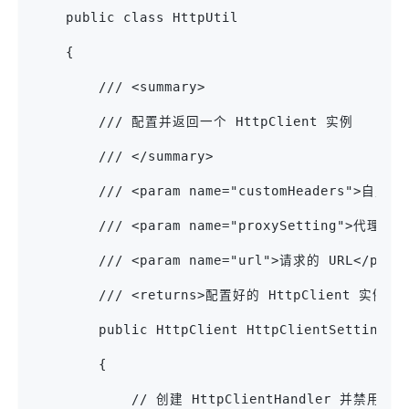
    public class HttpUtil
    {
        /// <summary>
        /// 配置并返回一个 HttpClient 实例
        /// </summary>
        /// <param name="customHeaders">自定
        /// <param name="proxySetting">代理设置
        /// <param name="url">请求的 URL</para
        /// <returns>配置好的 HttpClient 实例</r
        public HttpClient HttpClientSettings(
        {
            // 创建 HttpClientHandler 并禁用