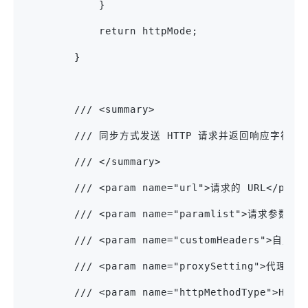
            }
            return httpMode;
        }
        /// <summary>
        /// 同步方式发送 HTTP 请求并返回响应字符串
        /// </summary>
        /// <param name="url">请求的 URL</para
        /// <param name="paramlist">请求参数</p
        /// <param name="customHeaders">自定
        /// <param name="proxySetting">代理设置
        /// <param name="httpMethodType">HT