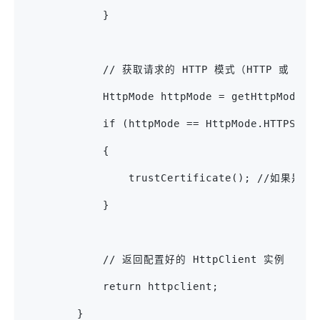
            }
            // 获取请求的 HTTP 模式（HTTP 或 HTT
            HttpMode httpMode = getHttpModeBy
            if (httpMode == HttpMode.HTTPS)
            {
                trustCertificate(); //如果
            }
            // 返回配置好的 HttpClient 实例
            return httpclient;
        }