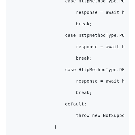
                    case HttpMethodType.POST:
                        response = await http
                        break;
                    case HttpMethodType.PUT:
                        response = await http
                        break;
                    case HttpMethodType.DELET
                        response = await http
                        break;
                    default:
                        throw new NotSupporte
                }