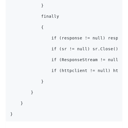
            }
            finally
            {
                if (response != null) respons
                if (sr != null) sr.Close();
                if (ResponseStream != null) R
                if (httpclient != null) httpc
            }
        }
    }
}