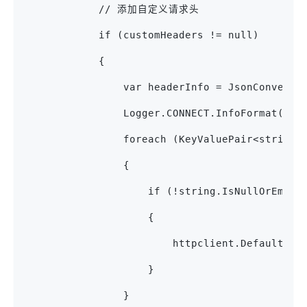
            // 添加自定义请求头
            if (customHeaders != null)
            {
                var headerInfo = JsonConvert.
                Logger.CONNECT.InfoFormat("Cu
                foreach (KeyValuePair<string,
                {
                    if (!string.IsNullOrEmpty
                    {
                        httpclient.DefaultReq
                    }
                }