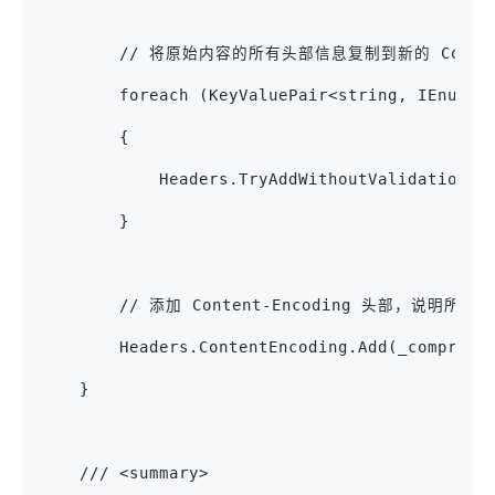
        // 将原始内容的所有头部信息复制到新的 Compres
        foreach (KeyValuePair<string, IEnumer
        {
            Headers.TryAddWithoutValidation(h
        }
        // 添加 Content-Encoding 头部，说明所
        Headers.ContentEncoding.Add(_compress
    }
    /// <summary>