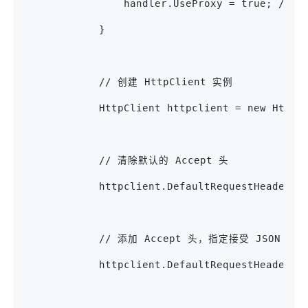
                handler.UseProxy = true; //
            }
            // 创建 HttpClient 实例
            HttpClient httpclient = new HttpC
            // 清除默认的 Accept 头
            httpclient.DefaultRequestHeaders.
            // 添加 Accept 头，指定接受 JSON 格式
            httpclient.DefaultRequestHeaders.