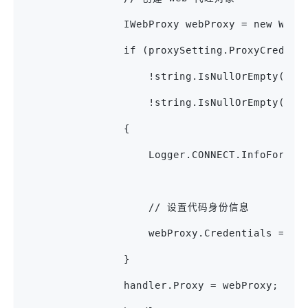
                IWebProxy webProxy = new WebP
                if (proxySetting.ProxyCredent
                    !string.IsNullOrEmpty(pro
                    !string.IsNullOrEmpty(pro
                {
                    Logger.CONNECT.InfoFormat
                    // 设置代码身份信息
                    webProxy.Credentials = ne
                }
                handler.Proxy = webProxy; /