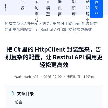
商
示
大
提
知
品
控
制
城
词
模
供
识
和
台
商
型
商
库
服
城
务
所有文章
>
API开发
> 把 C# 里的 HttpClient 封装起来，
告别复杂的配置，让 Restful API 调用更轻松更高效
把 C# 里的 HttpClient 封装起来，告
别复杂的配置，让 Restful API 调用更
轻松更高效
作者：weixin01 · 2026-02-22 · 阅读时间：12分钟
文章目录
前言