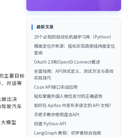
最新文章
20个必知的自动化机器学习库（Python）
精准定位IP来源：轻松实现高德经纬度定位
查询
OAuth 2.0和OpenID Connect概述
全面指南：API测试定义、测试方法与高效
们的主要目标
实践技巧
要、对话等
Coze API接口实战应用
轻松掌握外国人微信支付的正确姿势
此做出决
如何在 Apifox 中发布多语言的 API 文档？
动驾驶汽车
。
手把手教你使用盘古API
I大模型
创建 Python API
LangGraph 教程：初学者综合指南