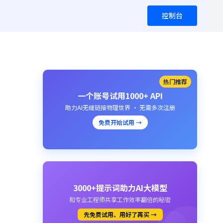
控制台
热门推荐
一个账号试用1000+ API
助力AI无缝链接物理世界 · 无需多次注册
免费开始试用 →
3000+提示词助力AI大模型
和专业工程师共享工作效率翻倍的秘密
先免费试用、用好了再买 →