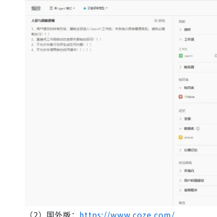
（2）国外版：
https://www.coze.com/