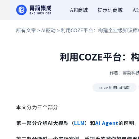
API商城
提示词商城
A
所有文章
>
AI驱动
> 利用COZE平台：构建企业级知识
利用COZE平台：
作者：幂简科技 ·
coze 创建bot指南
本文分为三个部分
第一部分介绍AI大模型（
LLM
）和
AI Agent
的区别。
第二部分通过一个实际案例，手把手的教你如何使用