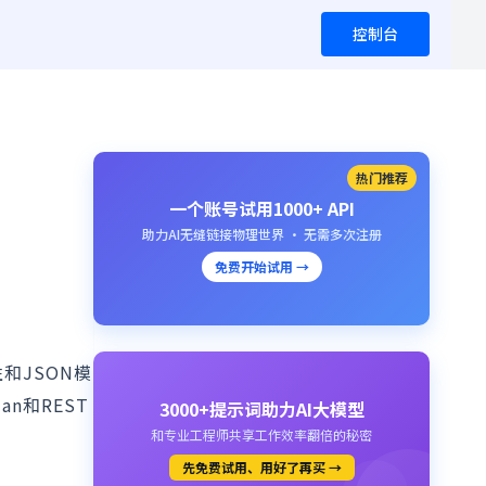
控制台
热门推荐
一个账号试用1000+ API
助力AI无缝链接物理世界 · 无需多次注册
免费开始试用 →
和JSON模
n和REST
3000+提示词助力AI大模型
和专业工程师共享工作效率翻倍的秘密
先免费试用、用好了再买 →