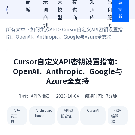
商
示
大
提
知
品
控
制
城
词
模
供
识
和
台
商
型
商
库
服
城
务
所有文章
>
如何集成API
> Cursor自定义API密钥设置指
南：OpenAI、Anthropic、Google与Azure全支持
Cursor自定义API密钥设置指南：
OpenAI、Anthropic、Google与
Azure全支持
作者：API传播员 · 2025-10-04 · 阅读时间：7分钟
AI开
Anthropic
API密
OpenAI
代码
发工
Claude
钥管理
编辑
具
器