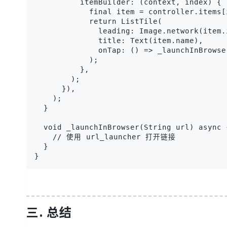
          itemBuilder: (context, index) {

            final item = controller.items[i
            return ListTile(

              leading: Image.network(item.i
              title: Text(item.name),

              onTap: () => _launchInBrowse
            );

          },

        );

      }),

    );

  }

  void _launchInBrowser(String url) async {
    // 使用 url_launcher 打开链接

  }

}
三. 总结