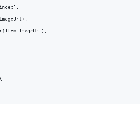
ndex];

mageUrl),

r(item.imageUrl),


