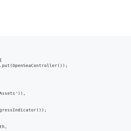


.put(OpenSeaController());

ssets')),

gressIndicator());

h,
