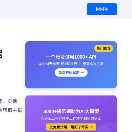
控制台
热门推荐
据
一个账号试用1000+ API
助力AI无缝链接物理世界 · 无需多次注册
免费开始试用 →
模型、实现
高效获取并展
3000+提示词助力AI大模型
和专业工程师共享工作效率翻倍的秘密
先免费试用、用好了再买 →