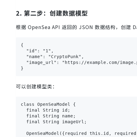
2. 第二步：创建数据模型
根据 OpenSea API 返回的 JSON 数据结构，创建
{

  "id": "1",

  "name": "CryptoPunk",

  "image_url": "https://example.com/image.p
}
可以创建模型类：
class OpenSeaModel {

  final String id;

  final String name;

  final String imageUrl;

  OpenSeaModel({required this.id, required