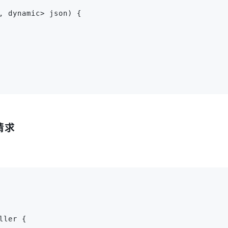
, dynamic> json) {

请求
ler {
