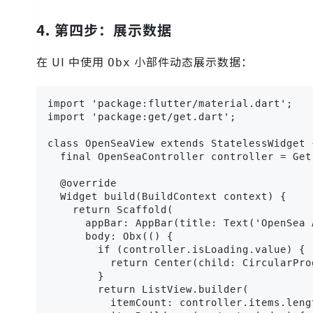
4. 第四步：展示数据
在 UI 中使用
小部件动态展示数据：
Obx
import 'package:flutter/material.dart';

import 'package:get/get.dart';

class OpenSeaView extends StatelessWidget {
  final OpenSeaController controller = Get
  @override

  Widget build(BuildContext context) {

    return Scaffold(

      appBar: AppBar(title: Text('OpenSea A
      body: Obx(() {

        if (controller.isLoading.value) {

          return Center(child: CircularPro
        }

        return ListView.builder(

          itemCount: controller.items.lengt