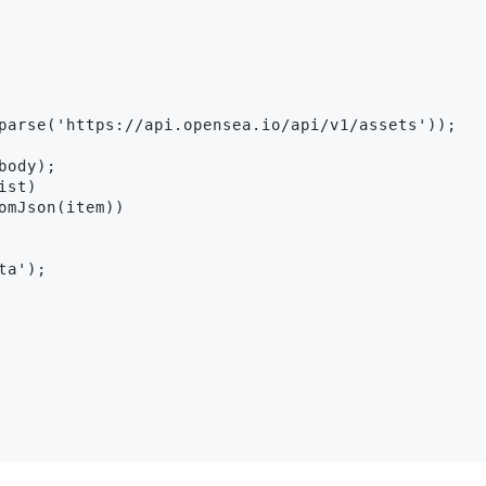
parse('https://api.opensea.io/api/v1/assets'));

ody);

st)

omJson(item))

a');
