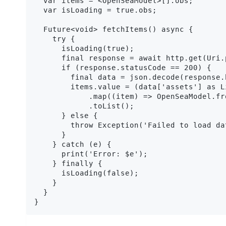
  var items = <OpenSeaModel>[].obs;

  var isLoading = true.obs;

  Future<void> fetchItems() async {

    try {

      isLoading(true);

      final response = await http.get(Uri.
      if (response.statusCode == 200) {

        final data = json.decode(response.b
        items.value = (data['assets'] as Li
            .map((item) => OpenSeaModel.fr
            .toList();

      } else {

        throw Exception('Failed to load dat
      }

    } catch (e) {

      print('Error: $e');

    } finally {

      isLoading(false);

    }

  }

}