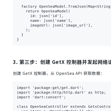
  factory OpenSeaModel.fromJson(Map<String
    return OpenSeaModel(

      id: json['id'],

      name: json['name'],

      imageUrl: json['image_url'],

    );

  }

}
3. 第三步：创建 GetX 控制器并发起网络
创建 GetX 控制器，从 OpenSea API 获取数据：
import 'package:get/get.dart';

import 'package:http/http.dart' as http;

import 'dart:convert';

class OpenSeaController extends GetxControl