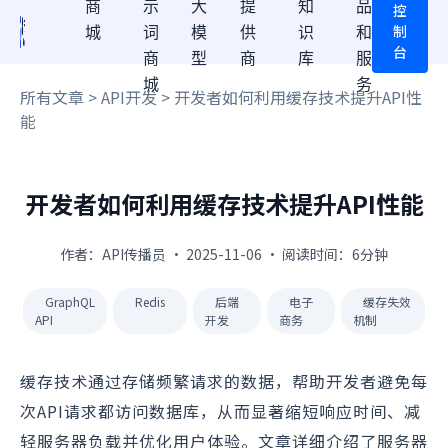
商
示
大
提
知
品
控
制
城
词
模
供
识
和
台
商
型
商
库
服
城
务
所有文章
>
API开发
> 开发者如何利用缓存技术提升API性
能
开发者如何利用缓存技术提升API性能
作者：API传播员 · 2025-11-06 · 阅读时间：6分钟
GraphQL
Redis
后端
电子
缓存失效
API
开发
商务
机制
缓存技术通过存储频繁请求的数据，帮助开发者避免每
次API请求都访问数据库，从而显著缩短响应时间、减
轻服务器负载并优化用户体验。文章详细介绍了服务器