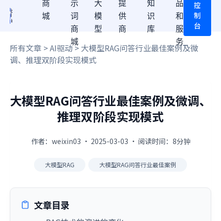
商
示
大
提
知
品
控
制
城
词
模
供
识
和
台
商
型
商
库
服
城
务
所有文章
>
AI驱动
> 大模型RAG问答行业最佳案例及微
调、推理双阶段实现模式
大模型RAG问答行业最佳案例及微调、
推理双阶段实现模式
作者：weixin03 · 2025-03-03 · 阅读时间：8分钟
大模型RAG
大模型RAG问答行业最佳案例
文章目录