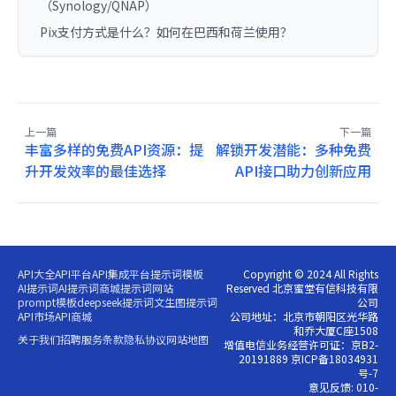
（Synology/QNAP）
Pix支付方式是什么？如何在巴西和荷兰使用？
上一篇
下一篇
丰富多样的免费API资源：提
解锁开发潜能：多种免费
升开发效率的最佳选择
API接口助力创新应用
API大全
API平台
API集成平台
提示词模板
Copyright © 2024 All Rights
AI提示词
AI提示词商城
提示词网站
Reserved 北京蜜堂有信科技有限
prompt模板
deepseek提示词
文生图提示词
公司
API市场
API商城
公司地址：北京市朝阳区光华路
和乔大厦C座1508
关于我们
招聘
服务条款
隐私协议
网站地图
增值电信业务经营许可证：京B2-
20191889 京ICP备18034931
号-7
意见反馈: 010-