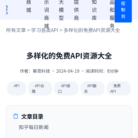
商
示
大
提
知
品
控
制
城
词
模
供
识
和
台
商
型
商
库
服
城
务
所有文章
>
学习各类API
> 多样化的免费API资源大全
多样化的免费API资源大全
作者：幂简科技 · 2024-04-19 · 阅读时间：8分钟
API
API合
API接
API服
免费
辑
口
务
API
文章目录
知乎每日新闻