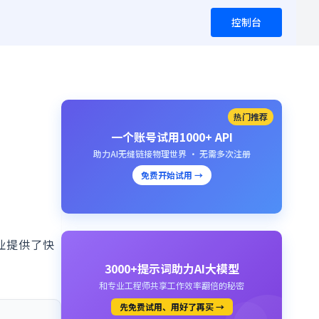
控制台
热门推荐
一个账号试用1000+ API
助力AI无缝链接物理世界 · 无需多次注册
免费开始试用 →
业提供了快
3000+提示词助力AI大模型
和专业工程师共享工作效率翻倍的秘密
先免费试用、用好了再买 →