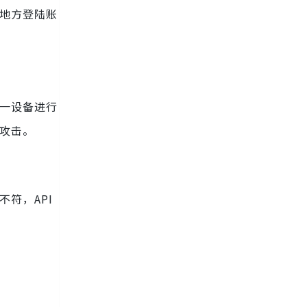
个地方登陆账
同一设备进行
施攻击。
符，API