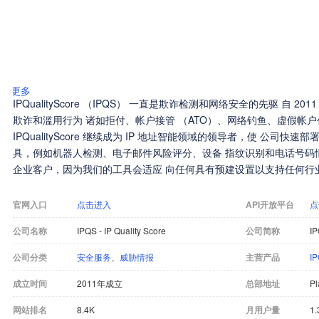
更多
IPQualityScore （IPQS） 一直是欺诈检测和网络安全的先驱 自 
欺诈和滥用行为 诸如拒付、帐户接管 （ATO）、网络钓鱼、虚假帐户
IPQualityScore 继续成为 IP 地址智能领域的领导者，使 公司快
具，例如机器人检测、电子邮件风险评分、设备 指纹识别和电话号码情报。 IPQS 非常适合中
企业客户，因为我们的工具会适应 向任何具有预建设置以支持任何行业或地区的受众。 
测 API，实时自动阻止滥用行为。
官网入口
点击进入
API开放平台
点
公司名称
IPQS - IP Quality Score
公司简称
IP
公司分类
安全服务
、
威胁情报
主营产品
I
成立时间
2011年成立
总部地址
Pl
网站排名
8.4K
月用户量
1