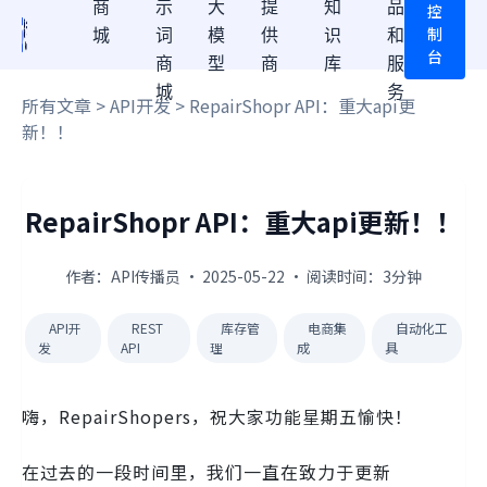
商
示
大
提
知
品
控
制
城
词
模
供
识
和
台
商
型
商
库
服
城
务
所有文章
>
API开发
> RepairShopr API：重大api更
新！！
RepairShopr API：重大api更新！！
作者：API传播员 · 2025-05-22 · 阅读时间：3分钟
API开
REST
库存管
电商集
自动化工
发
API
理
成
具
嗨，RepairShopers，祝大家功能星期五愉快！
在过去的一段时间里，我们一直在致力于更新